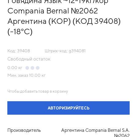
Говядина Язык ~12-19кг/кор
Compania Bernal №2062
Аргентина (КОР) (КОД 39408)
(-18°С)
Код: 39408
Штрих-код: g394081
Свободный остаток
0.00
кг
Мин. заказ
10.00 кг
Чтобы добавить товар в корзину
АВТОРИЗИРУЙТЕСЬ
Производитель
Аргентина Compania Bernal S.A.
№2062