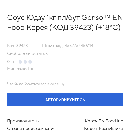
Соус Юдзу 1кг пл/бут Genso™ EN
Food Корея (КОД 39423) (+18°С)
Код: 39423
Штрих-код: 4657764456114
Свободный остаток
0
шт
Мин. заказ
1 шт
Чтобы добавить товар в корзину
АВТОРИЗИРУЙТЕСЬ
Производитель
Корея EN Food Inc
Страна происхождения
Корея, Республика