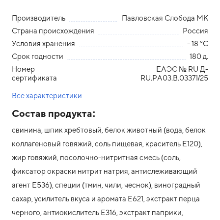
Производитель
Павловская Слобода МК
Страна происхождения
Россия
Условия хранения
- 18 °С
Срок годности
180 д.
Номер
ЕАЭС № RU Д-
сертификата
RU.РА03.В.03371/25
Все характеристики
Состав продукта:
свинина, шпик хребтовый, белок животный (вода, белок
коллагеновый говяжий, соль пищевая, краситель Е120),
жир говяжий, посолочно-нитритная смесь (соль,
фиксатор окраски нитрит натрия, антислеживающий
агент Е536), специи (тмин, чили, чеснок), виноградный
сахар, усилитель вкуса и аромата Е621, экстракт перца
черного, антиокислитель Е316, экстракт паприки,