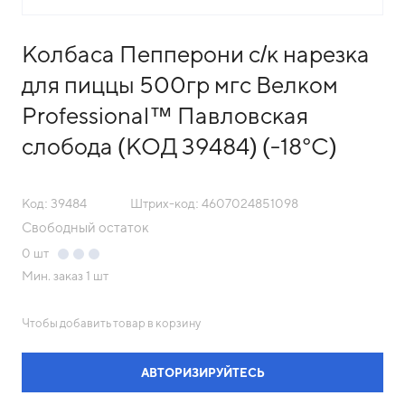
Колбаса Пепперони с/к нарезка
для пиццы 500гр мгс Велком
Professional™ Павловская
слобода (КОД 39484) (-18°С)
Код: 39484
Штрих-код: 4607024851098
Свободный остаток
0
шт
Мин. заказ
1 шт
Чтобы добавить товар в корзину
АВТОРИЗИРУЙТЕСЬ