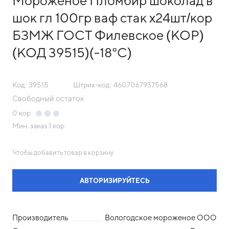
Мороженое Пломбир шоколад в
шок гл 100гр ваф стак х24шт/кор
БЗМЖ ГОСТ Филевское (КОР)
(КОД 39515)(-18°С)
Код: 39515
Штрих-код: 4607067937568
Свободный остаток
0
кор
Мин. заказ
1 кор
Чтобы добавить товар в корзину
АВТОРИЗИРУЙТЕСЬ
Производитель
Вологодское мороженое ООО