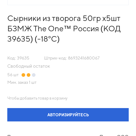
Сырники из творога 50гр х5шт
БЗМЖ The One™ Россия (КОД
39635) (-18°С)
Код: 39635
Штрих-код: 8693241680067
Свободный остаток
56
шт
Мин. заказ
1 шт
Чтобы добавить товар в корзину
АВТОРИЗИРУЙТЕСЬ