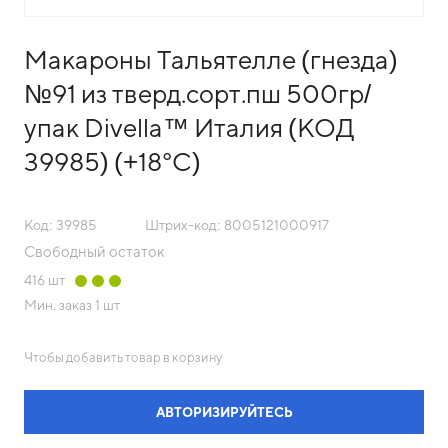
Макароны Тальятелле (гнезда)
№91 из тверд.сорт.пш 500гр/
упак Divella™ Италия (КОД
39985) (+18°С)
Код: 39985
Штрих-код: 8005121000917
Свободный остаток
416
шт
Мин. заказ
1 шт
Чтобы добавить товар в корзину
АВТОРИЗИРУЙТЕСЬ