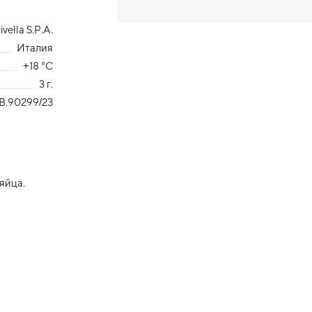
vella S.P.A.
Италия
+18 °С
3 г.
B.90299/23
яйца.