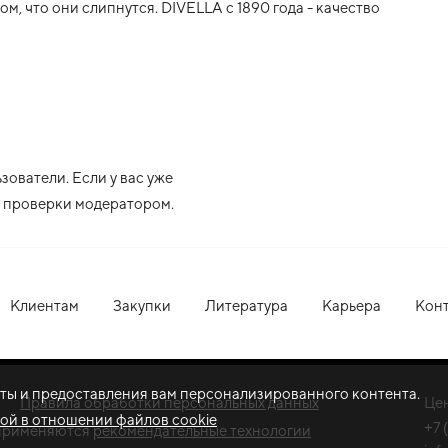
ом, что они слипнутся. DIVELLA с 1890 года - качество
ователи. Если у вас уже
ле проверки модератором.
Клиентам
Закупки
Литература
Карьера
Кон
оты и предоставления вам персонализированного контента.
Правила обработки персональных данных
Це
ой в отношении файлов cookie
+7 
применяются
рекомендательные технологии