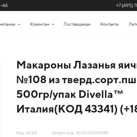
+7 (495) 7
1-44
омпании
Клиентам
Поставщикам
Контакты
Лит
Макароны Лазанья яич
№108 из тверд.сорт.пш
500гр/упак Divella™
Италия(КОД 43341) (+1
Код: 43341
Штрих-код: 8005121041088