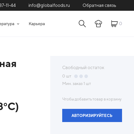
87-11-44
Обратная связь
info@globalfoods.ru
0
ература
Карьера
ная
Свободный остаток
0
шт
Мин. заказ
1 шт
Чтобы добавить товар в корзину
8°С)
АВТОРИЗИРУЙТЕСЬ