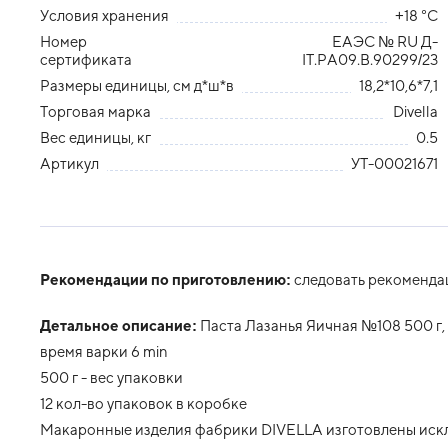
Условия хранения
+18 °С
Номер
ЕАЭС № RU Д-
сертификата
IT.PA09.B.90299/23
Размеры единицы, см д*ш*в
18,2*10,6*7,1
Торговая марка
Divella
Вес единицы, кг
0.5
Артикул
УТ-00021671
Рекомендации по приготовлению:
следовать рекоменда
Детальное описание:
Паста Лазанья Яичная №108 500 г,
время варки 6 min
500 г - вес упаковки
12 кол-во упаковок в коробке
Макаронные изделия фабрики DIVELLA изготовлены искл