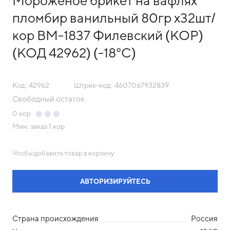
Мороженое брикет на вафлях
пломбир ванильный 80гр х32шт/
кор ВМ-1837 Филевский (КОР)
(КОД 42962) (-18°С)
Код: 42962
Штрих-код: 4607067932839
Свободный остаток
0
кор
Мин. заказ
1 кор
Чтобы добавить товар в корзину
АВТОРИЗИРУЙТЕСЬ
Страна происхождения
Россия