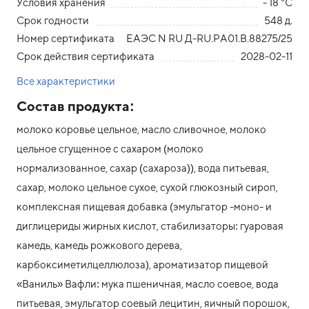
Условия хранения
- 18 °С
Срок годности
548 д.
Номер сертификата
ЕАЭС N RU Д-RU.PA01.В.88275/25
Срок действия сертификата
2028-02-11
Все характеристики
Состав продукта:
молоко коровье цельное, масло сливочное, молоко
цельное сгущенное с сахаром (молоко
нормализованное, сахар (сахароза)), вода питьевая,
сахар, молоко цельное сухое, сухой глюкозный сироп,
комплексная пищевая добавка (эмульгатор -моно- и
диглицериды жирных кислот, стабилизаторы: гуаровая
камедь, камедь рожкового дерева,
карбоксиметилцеллюлоза), ароматизатор пищевой
«Ваниль» Вафли: мука пшеничная, масло соевое, вода
питьевая, эмульгатор соевый лецитин, яичный порошок,