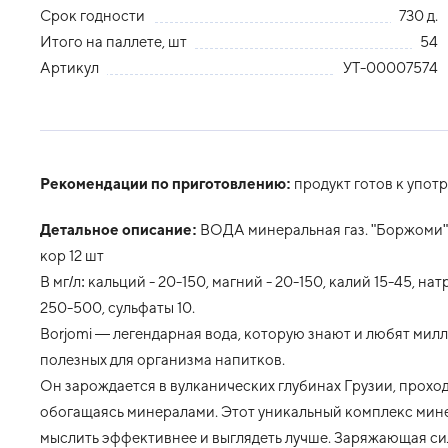
Срок годности
730 д.
Итого на паллете, шт
54
Артикул
УТ-00007574
Рекомендации по приготовлению:
продукт готов к упот
Детальное описание:
ВОДА минеральная газ. "Боржоми" 0
кор 12 шт
В мг/л: кальций - 20-150, магний - 20-150, калий 15-45, 
250-500, сульфаты 10.
Borjomi — легендарная вода, которую знают и любят милл
полезных для организма напитков.
Он зарождается в вулканических глубинах Грузии, прохо
обогащаясь минералами. Этот уникальный комплекс мине
мыслить эффективнее и выглядеть лучше. Заряжающая си