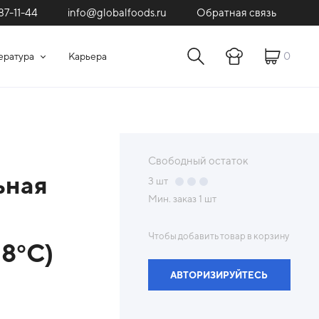
87-11-44
Обратная связь
info@globalfoods.ru
0
ература
Карьера
Свободный остаток
ьная
3
шт
Мин. заказ
1 шт
Чтобы добавить товар в корзину
18°С)
АВТОРИЗИРУЙТЕСЬ