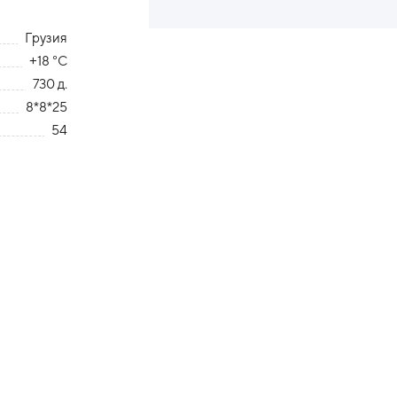
Грузия
+18 °С
730 д.
8*8*25
54