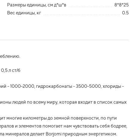
Размеры единицы, см д*ш*в
8*8*25
Вес единицы, кг
0.5
реблению.
,5 л ст/б
натрий - 1000-2000, гидрокарбонаты - 3500-5000, хлориды -
ионы людей по всему миру, которая входит в список самых
дит многие километры до земной поверхности, по пути
ралов и элементов помогает нам чувствовать себя бодрее,
ла минералов делает Borjomi природным энергетиком.