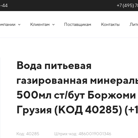
+7 (495) 7
1-44
омпании
Клиентам
Поставщикам
Контакты
Лит
Вода питьевая
газированная минерал
500мл ст/бут Боржоми
Грузия (КОД 40285) (+
Код: 40285
Штрих-код: 4860019001346