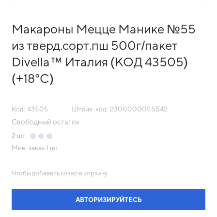
Макароны Мецце Манике №55
из тверд.сорт.пш 500г/пакет
Divella™ Италия (КОД 43505)
(+18°С)
Код: 43505
Штрих-код: 2300000055542
Свободный остаток
2
шт
Мин. заказ
1 шт
Чтобы добавить товар в корзину
АВТОРИЗИРУЙТЕСЬ