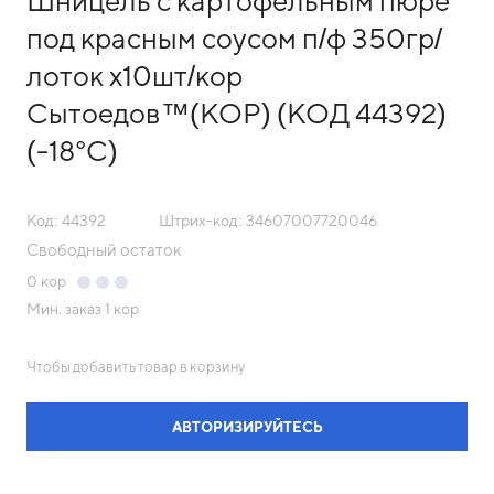
Шницель с картофельным пюре
под красным соусом п/ф 350гр/
лоток х10шт/кор
Сытоедов™(КОР) (КОД 44392)
(-18°С)
Код: 44392
Штрих-код: 34607007720046
Свободный остаток
0
кор
Мин. заказ
1 кор
Чтобы добавить товар в корзину
АВТОРИЗИРУЙТЕСЬ