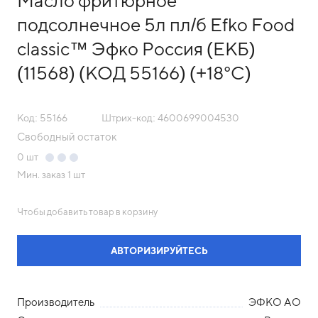
Масло фритюрное
подсолнечное 5л пл/б Efko Food
classic™ Эфко Россия (ЕКБ)
(11568) (КОД 55166) (+18°С)
Код: 55166
Штрих-код: 4600699004530
Свободный остаток
0
шт
Мин. заказ
1 шт
Чтобы добавить товар в корзину
АВТОРИЗИРУЙТЕСЬ
Производитель
ЭФКО АО