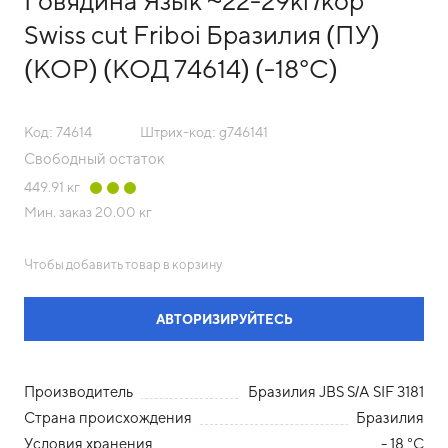
Говядина Язык ~22-29кг/кор
Swiss cut Friboi Бразилия (ПУ)
(КОР) (КОД 74614) (-18°С)
Код: 74614
Штрих-код: g746141
Свободный остаток
449.91
кг
Мин. заказ
20.00 кг
Чтобы добавить товар в корзину
АВТОРИЗИРУЙТЕСЬ
Производитель
Бразилия JBS S/A SIF 3181
Страна происхождения
Бразилия
Условия хранения
- 18 °С