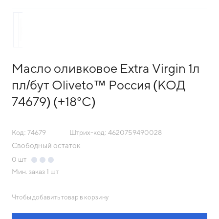
Масло оливковое Extra Virgin 1л
пл/бут Oliveto™ Россия (КОД
74679) (+18°С)
Код: 74679
Штрих-код: 4620759490028
Свободный остаток
0
шт
Мин. заказ
1 шт
Чтобы добавить товар в корзину