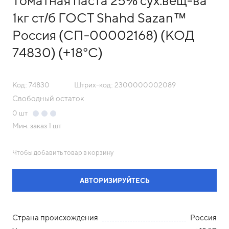
Томатная паста 25% сух.вещ-ва
1кг ст/б ГОСТ Shahd Sazan™
Россия (СП-00002168) (КОД
74830) (+18°С)
Код: 74830
Штрих-код: 2300000002089
Свободный остаток
0
шт
Мин. заказ
1 шт
Чтобы добавить товар в корзину
АВТОРИЗИРУЙТЕСЬ
Страна происхождения
Россия