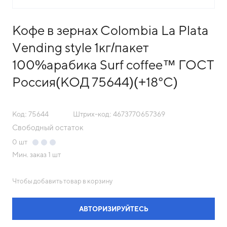
Кофе в зернах Colombia La Plata
Vending style 1кг/пакет
100%арабика Surf coffee™ ГОСТ
Россия(КОД 75644)(+18°С)
Код: 75644
Штрих-код: 4673770657369
Свободный остаток
0
шт
Мин. заказ
1 шт
Чтобы добавить товар в корзину
АВТОРИЗИРУЙТЕСЬ