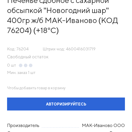
Печенье сдобное с сахарной
обсыпкой "Новогодний шар"
400гр ж/б МАК-Иваново (КОД
76204) (+18°С)
Код: 76204
Штрих-код: 4600416031719
Свободный остаток
0
шт
Мин. заказ
1 шт
Чтобы добавить товар в корзину
АВТОРИЗИРУЙТЕСЬ
Производитель
МАК-Иваново ООО