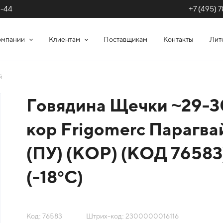
+7 (495) 7
1-44
омпании
Клиентам
Поставщикам
Контакты
Лит
й
Говядина Щечки ~29-3
кор Frigomerc Парагва
(ПУ) (КОР) (КОД 76583
(-18°С)
Код: 76583
Штрих-код: 2300000016116