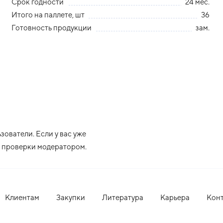
Срок годности
24 мес.
Итого на паллете, шт
36
Готовность продукции
зам.
ователи. Если у вас уже
ле проверки модератором.
Клиентам
Закупки
Литература
Карьера
Кон