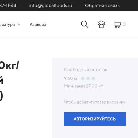
87-11-44
Обратная связь
info@globalfoods.ru
0
ература
Карьера
0кг/
Свободный остаток
й
9.60
кг
Мин. заказ
27.00 кг
)
Чтобы добавить товар в корзину
АВТОРИЗИРУЙТЕСЬ