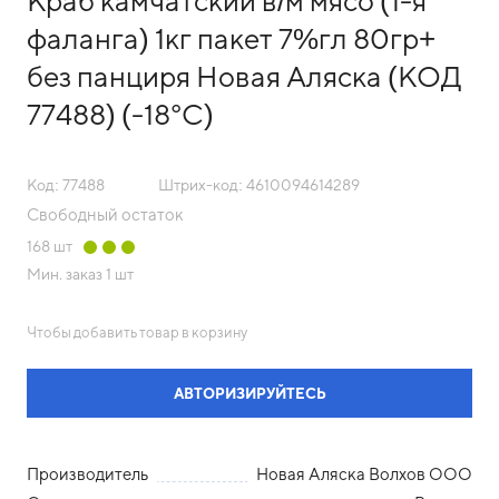
Краб камчатский в/м мясо (1-я
фаланга) 1кг пакет 7%гл 80гр+
без панциря Новая Аляска (КОД
77488) (-18°С)
Код: 77488
Штрих-код: 4610094614289
Свободный остаток
168
шт
Мин. заказ
1 шт
Чтобы добавить товар в корзину
АВТОРИЗИРУЙТЕСЬ
Производитель
Новая Аляска Волхов ООО