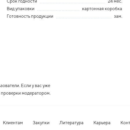
Срок годности
24 мес.
Вид упаковки
картонная коробка
Готовность продукции
зам.
ователи. Если у вас уже
ле проверки модератором.
Клиентам
Закупки
Литература
Карьера
Кон