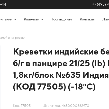
+7 (495) 7
1-44
омпании
Клиентам
Поставщикам
Контакты
Лит
амей и тигровые
Креветки индийские б
б/г в панцире 21/25 (lb)
1,8кг/блок №635 Индия
(КОД 77505) (-18°С)
Код: 77505
Штрих-код: 4680000662970