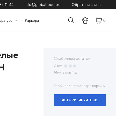
87-11-44
Обратная связь
info@globalfoods.ru
0
ература
Карьера
елые
Свободный остаток
 Н
0
шт
Мин. заказ
1 шт
Чтобы добавить товар в корзину
АВТОРИЗИРУЙТЕСЬ