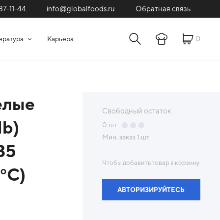
87-11-44
Обратная связь
info@globalfoods.ru
0
ература
Карьера
елые
Свободный остаток
lb)
0
шт
Мин. заказ
1 шт
35
Чтобы добавить товар в корзину
°C)
АВТОРИЗИРУЙТЕСЬ