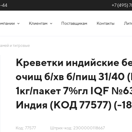
+7 (495) 7
1-44
омпании
Клиентам
Поставщикам
Контакты
Лит
амей и тигровые
Креветки индийские б
очищ б/хв б/пищ 31/40 (
1кг/пакет 7%гл IQF №6
Индия (КОД 77577) (-18
Код: 77577
Штрих-код: 2300000118667