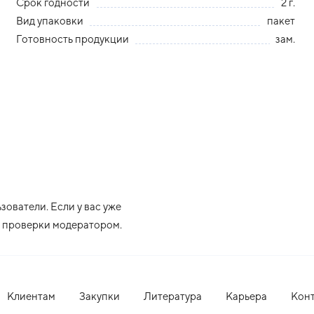
Срок годности
2 г.
Вид упаковки
пакет
Готовность продукции
зам.
ователи. Если у вас уже
ле проверки модератором.
Клиентам
Закупки
Литература
Карьера
Кон