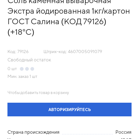
Соль каменная выварочная
Экстра йодированная 1кг/картон
ГОСТ Салина (КОД 79126)
(+18°С)
Код: 79126
Штрих-код: 4607005091079
Свободный остаток
0
шт
Мин. заказ
1 шт
Чтобы добавить товар в корзину
АВТОРИЗИРУЙТЕСЬ
Страна происхождения
Россия