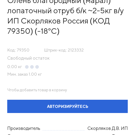
Олень благородный (марал)
лопаточный отруб б/к ~2-5кг в/у
ИП Скорляков Россия (КОД
79350) (-18°С)
Код: 79350
Штрих-код: 2123332
Свободный остаток
0.00
кг
Мин. заказ
1.00 кг
Чтобы добавить товар в корзину
АВТОРИЗИРУЙТЕСЬ
Производитель
Скорляков Д.В. ИП