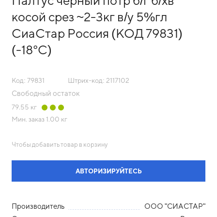
Палтус черный потр б/г б/хв
косой срез ~2-3кг в/у 5%гл
СиаСтар Россия (КОД 79831)
(-18°С)
Код: 79831
Штрих-код: 2117102
Свободный остаток
79.55
кг
Мин. заказ
1.00 кг
Чтобы добавить товар в корзину
АВТОРИЗИРУЙТЕСЬ
Производитель
ООО "СИАСТАР"