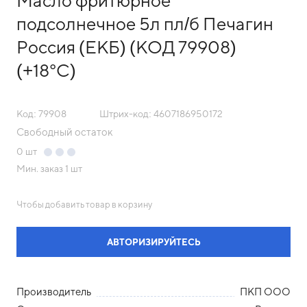
Масло фритюрное
подсолнечное 5л пл/б Печагин
Россия (ЕКБ) (КОД 79908)
(+18°С)
Код: 79908
Штрих-код: 4607186950172
Свободный остаток
0
шт
Мин. заказ
1 шт
Чтобы добавить товар в корзину
АВТОРИЗИРУЙТЕСЬ
Производитель
ПКП ООО