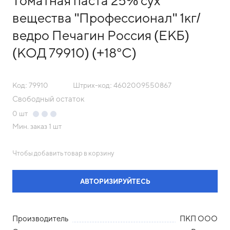
Томатная паста 25% сух
вещества "Профессионал" 1кг/
ведро Печагин Россия (ЕКБ)
(КОД 79910) (+18°С)
Код: 79910
Штрих-код: 4602009550867
Свободный остаток
0
шт
Мин. заказ
1 шт
Чтобы добавить товар в корзину
АВТОРИЗИРУЙТЕСЬ
Производитель
ПКП ООО