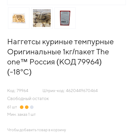
Наггетсы куриные темпурные
Оригинальные 1кг/пакет The
one™ Россия (КОД 79964)
(-18°С)
Код: 79964
Штрих-код: 4620449670464
Свободный остаток
61
шт
Мин. заказ
1 шт
Чтобы добавить товар в корзину