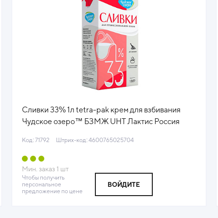
Сливки 33% 1л tetra-pak крем для взбивания
Чудское озеро™ БЗМЖ UHT Лактис Россия
(КОД 71792) (0°С)444
Код: 71792
Штрих-код: 4600765025704
Мин. заказ
1
шт
Чтобы получить
персональное
ВОЙДИТЕ
предложение по цене