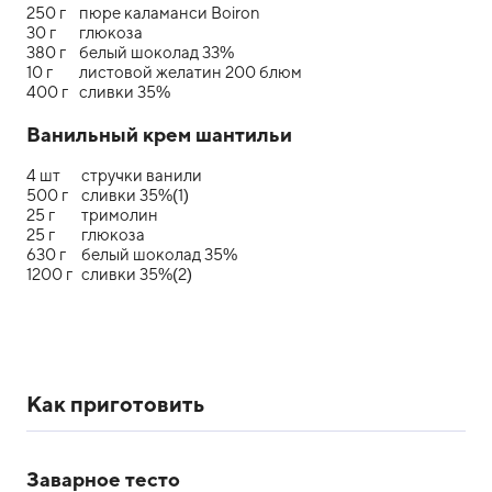
250 г
пюре каламанси Boiron
30 г
глюкоза
380 г
белый шоколад 33%
10 г
листовой желатин 200 блюм
400 г
сливки 35%
Ванильный крем шантильи
4 шт
стручки ванили
500 г
сливки 35%(1)
25 г
тримолин
25 г
глюкоза
630 г
белый шоколад 35%
1200 г
сливки 35%(2)
Как приготовить
Заварное тесто