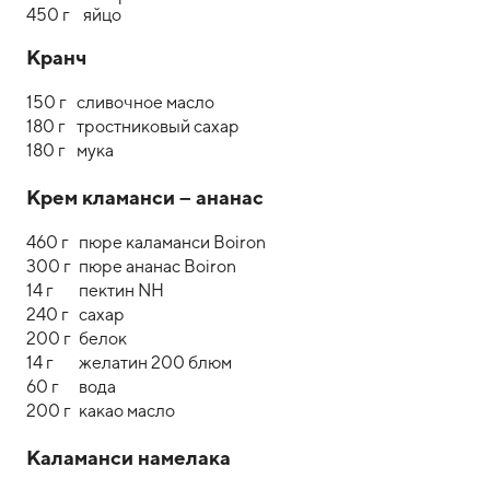
450 г
яйцо
Кранч
150 г
сливочное масло
180 г
тростниковый сахар
180 г
мука
Крем кламанси – ананас
460 г
пюре каламанси Boiron
300 г
пюре ананас Boiron
14 г
пектин NH
240 г
сахар
200 г
белок
14 г
желатин 200 блюм
60 г
вода
200 г
какао масло
Каламанси намелака