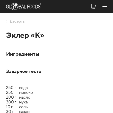
Десерты
Эклер «K»
Ингредиенты
Заварное тесто
250 г
вода
250 г
молоко
200 г
масло
300 г
мука
10 г
соль
30 г
сахар