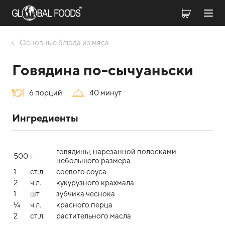
Оcновные блюда из мяса
Говядина по-сычуаньски
6 порций
40 минут
Ингредиенты
говядины, нарезанной полосками
500
г
небольшого размера
1
ст.л.
соевого соуса
2
ч.л.
кукурузного крахмала
1
шт
зубчика чеснока
¼
ч.л.
красного перца
2
ст.л.
растительного масла