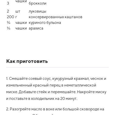
чашки
3
брокколи
2
шт
луковицы
200
г
консервированных каштанов
¼
чашки
куриного бульона
¼
чашки
арахиса
Как приготовить
1. Смешайте соевый соус, кукурузный крахмал, чеснок и
измельченный красный перец в неметаллической
миске. Добавьте стейк и перемешайте. Накройте миску
и поставьте в холодильник на 20 минут.
2. Разогрейте масло в воке или большой сковороде на