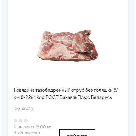
Говядина тазобедренный отруб без голяшки б/
к~18-22кг кор ГОСТ ВахавякПлюс Беларусь
(КОР) (КОД 40430) (-18°С)444
Код: 40430
Мин. заказ
18.00
кг
Чтобы получить