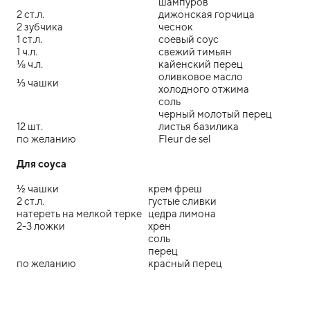
шампуров
2 ст.л.
дижонская горчица
2 зубчика
чеснок
1 ст.л.
соевый соус
1 ч.л.
свежий тимьян
⅛ ч.л.
кайенский перец
оливковое масло
⅓ чашки
холодного отжима
соль
черный молотый перец
12 шт.
листья базилика
по желанию
Fleur de sel
Для соуса
½ чашки
крем фреш
2 ст.л.
густые сливки
натереть на мелкой терке
цедра лимона
2-3 ложки
хрен
соль
перец
по желанию
красный перец