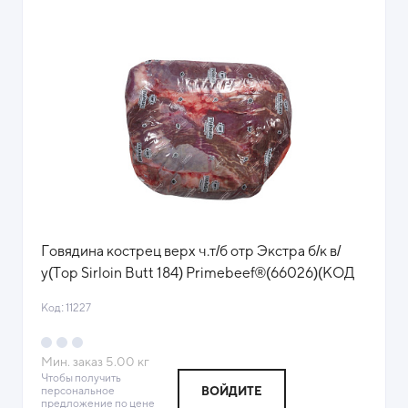
Говядина кострец верх ч.т/б отр Экстра б/к в/
у(Top Sirloin Butt 184) Primebeef®(66026)(КОД
11227)(-18°С)444
Код: 11227
Мин. заказ
5.00
кг
Чтобы получить
персональное
ВОЙДИТЕ
предложение по цене