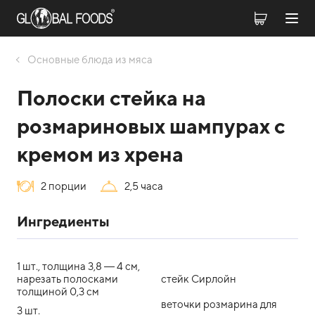
Оcновные блюда из мяса
Полоски стейка на
розмариновых шампурах с
кремом из хрена
2 порции
2,5 часа
Ингредиенты
1 шт., толщина 3,8 — 4 см,
нарезать полосками
cтейк Сирлойн
толщиной 0,3 см
веточки розмарина для
3 шт.