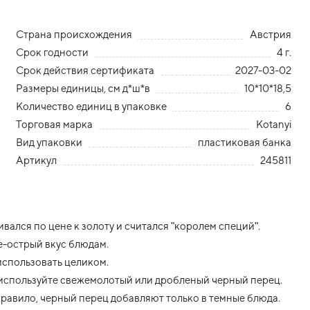
Страна происхождения
Австрия
Срок годности
4 г.
Срок действия сертификата
2027-03-02
Размеры единицы, см д*ш*в
10*10*18,5
Количество единиц в упаковке
6
Торговая марка
Kotanyi
Вид упаковки
пластиковая банка
Артикул
245811
ался по цене к золоту и считался "королем специй".
е-острый вкус блюдам.
использовать целиком.
 используйте свежемолотый или дробленый черный перец.
правило, черный перец добавляют только в темные блюда.