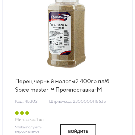
Перец черный молотый 400гр пл/б
Spice master™ Промпоставка-М
Россия (КОД 45302) (+18°С)
Код: 45302
Штрих-код: 2300000115635
Мин. заказ
1
шт
Чтобы получить
персональное
ВОЙДИТЕ