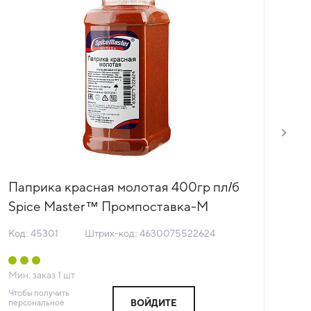
Паприка красная молотая 400гр пл/б
Гв
Spice Master™ Промпоставка-М
Ав
Россия (КОД 45301) (+18°С)
Код: 45301
Штрих-код: 4630075522624
Код
Мин. заказ
1
шт
Мин
Чтобы получить
Чтоб
персональное
пер
ВОЙДИТЕ