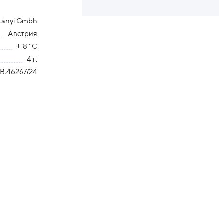
tanyi Gmbh
Австрия
+18 °С
4 г.
В.46267/24