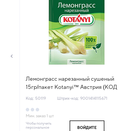
i™
Лемонграсс нарезанный сушеный
15гр/пакет Kotanyi™ Австрия (КОД
50119) (+18°С)
Код: 50119
Штрих-код: 9001414115671
Мин. заказ
1
шт
Чтобы получить
персональное
ВОЙДИТЕ