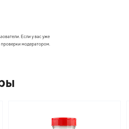
ователи. Если у вас уже
ле проверки модератором.
ары