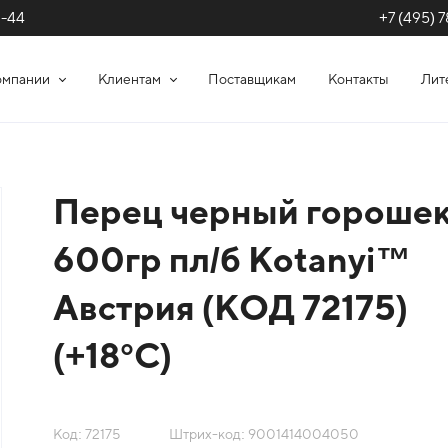
+7 (495) 7
1-44
омпании
Клиентам
Поставщикам
Контакты
Лит
Перец черный гороше
600гр пл/б Kotanyi™
Австрия (КОД 72175)
(+18°С)
Код: 72175
Штрих-код: 9001414004050