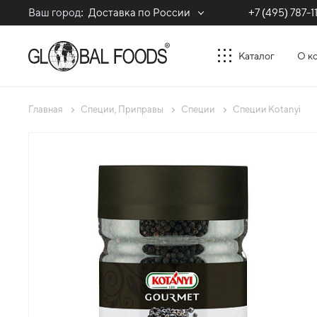
Ваш город:
Доставка по России
+7 (495) 787-1
Каталог
О к
Главная
Специи, Приправы
Специи
Специи Kotanyi