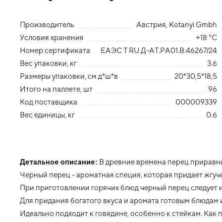
Производитель
Австрия, Kotanyi Gmbh
Условия хранения
+18 °С
Номер сертификата
ЕАЭС Т RU Д-АТ.РА01.В.46267/24
Вес упаковки, кг
3.6
Размеры упаковки, см д*ш*в
20*30,5*18,5
Итого на паллете, шт
96
Код поставщика
000009339
Вес единицы, кг
0.6
Детальное описание:
В древние времена перец приравнив
Черный перец - ароматная специя, которая придает жгуч
При приготовлении горячих блюд черный перец следует 
Для придания богатого вкуса и аромата готовым блюдам
Идеально подходит к говядине, особенно к стейкам. Как 