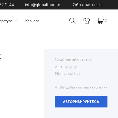
87-11-44
Обратная связь
info@globalfoods.ru
0
ература
Карьера
к
Свободный остаток
2
шт
Мин. заказ
1 шт
Чтобы добавить товар в корзину
АВТОРИЗИРУЙТЕСЬ