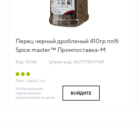
Перец черный дробленый 410гр пл/б
Spice master™ Промпоставка-М
Россия (КОД 10146) (+18°С)
Код: 10146
Штрих-код: 4607178517949
Мин. заказ
1
шт
Чтобы получить
персональное
ВОЙДИТЕ
предложение по цене