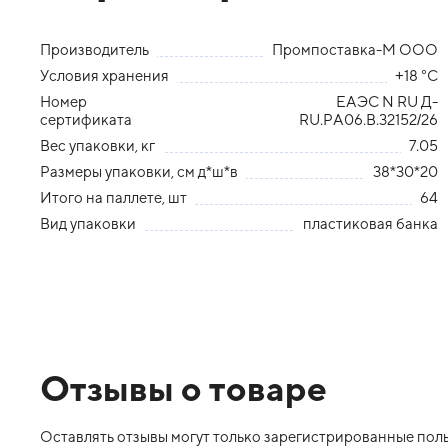
Производитель
Промпоставка-М ООО
Условия хранения
+18 °С
Номер
ЕАЭС N RU Д-
сертификата
RU.РА06.В.32152/26
Вес упаковки, кг
7.05
Размеры упаковки, см д*ш*в
38*30*20
Итого на паллете, шт
64
Вид упаковки
пластиковая банка
Отзывы о товаре
Оставлять отзывы могут только зарегистрированные польз