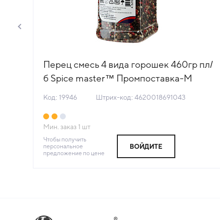
/б
Перец смесь 4 вида горошек 460гр пл/
б Spice master™ Промпоставка-М
Россия (КОД 19946) (+18°С)
Код: 19946
Штрих-код: 4620018691043
Мин. заказ
1
шт
Чтобы получить
персональное
ВОЙДИТЕ
предложение по цене