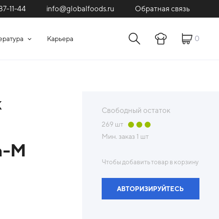
87-11-44
Обратная связь
info@globalfoods.ru
0
ература
Карьера
к
Свободный остаток
269
шт
Мин. заказ
1 шт
а-М
Чтобы добавить товар в корзину
АВТОРИЗИРУЙТЕСЬ