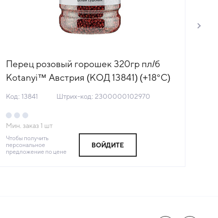
Перец розовый горошек 320гр пл/б
Пе
Kotanyi™ Австрия (КОД 13841) (+18°С)
Ko
Код: 13841
Штрих-код: 2300000102970
Код
Мин. заказ
1
шт
Мин
Чтобы получить
Чтоб
персональное
пер
ВОЙДИТЕ
предложение по цене
пре