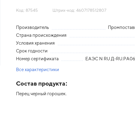
Код: 87545
Штрих-код: 4607178512807
Производитель
Промпоста
Страна происхождения
Условия хранения
Срок годности
Номер сертификата
ЕАЭС N RU Д-RU.РА06.
Все характеристики
едыдущий слайд
Состав продукта:
Перец черный горошек.