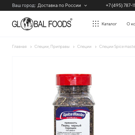
Ваш город:
Доставка по России
+7 (495) 787-1
Каталог
О к
Главная
Специи, Приправы
Специи
Специи Spice maste