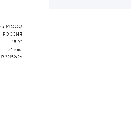
вка-М ООО
РОССИЯ
+18 °С
24 мес.
В.32152/26