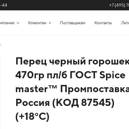
+7 (495) 7
1-44
омпании
Клиентам
Поставщикам
Контакты
Лит
r
Перец черный гороше
470гр пл/б ГОСТ Spice
master™ Промпоставк
Россия (КОД 87545)
(+18°С)