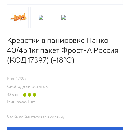
Креветки в панировке Панко
40/45 1кг пакет Фрост-А Россия
(КОД 17397) (-18°С)
Код: 17397
Свободный остаток
435
шт
Мин. заказ
1 шт
Чтобы добавить товар в корзину