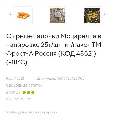
следующий слайд
преды
Сырные палочки Моцарелла в
панировке 25г/шт 1кг/пакет ТМ
Фрост-А Россия (КОД 48521)
(-18°С)
Код: 48521
Штрих-код: 4603763428003
Свободный остаток
6 019
шт
Мин. заказ
1 шт
Чтобы добавить товар в корзину