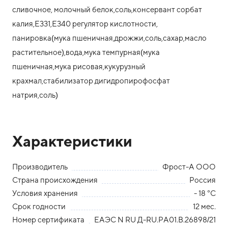
сливочное, молочный белок,соль,консервант сорбат
калия,Е331,Е340 регулятор кислотности,
панировка(мука пшеничная,дрожжи,соль,сахар,масло
растительное),вода,мука темпурная(мука
пшеничная,мука рисовая,кукурузный
крахмал,стабилизатор дигидропирофосфат
натрия,соль)
Характеристики
Производитель
Фрост-А ООО
Страна происхождения
Россия
Условия хранения
- 18 °С
Срок годности
12 мес.
Номер сертификата
ЕАЭС N RU Д-RU.РА01.В.26898/21