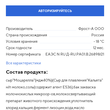
АВТОРИЗИРУЙТЕСЬ
Производитель
Фрост-А ООО
Страна происхождения
Россия
Условия хранения
- 18 °С
Срок годности
12 мес.
Номер сертификата
ЕАЭС N RU Д-RU.РА01.В.26898/21
Все характеристики
Состав продукта:
сыр"Моцарелла"(мдж40%)(Сыр для плавления"Кальята"
н/п молоко,соль(содержит агент Е536),бак закваска
молочнокислых микроор-ов,молокосвертывающий
препарат животного происхождения,уплотнитель
хлорид кальция,фермент лизоцин,вода,масло