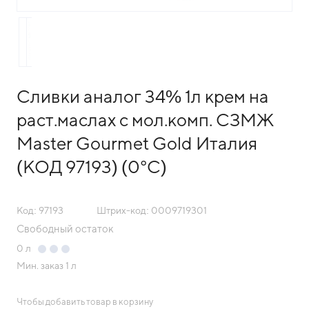
Сливки аналог 34% 1л крем на
раст.маслах с мол.комп. СЗМЖ
Master Gourmet Gold Италия
(КОД 97193) (0°С)
Код: 97193
Штрих-код: 0009719301
Свободный остаток
0
л
Мин. заказ
1 л
Чтобы добавить товар в корзину