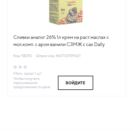
Сливки аналог 26% 1л крем на раст.маслах с
мол.комп. c аром ванили СЗМЖ с сах Dally
Россия(КОД 58250)(0°С)
Код: 58250
Штрих-код: 4607021591621
Мин. заказ
1
шт
Чтобы получить
персональное
ВОЙДИТЕ
предложение по цене