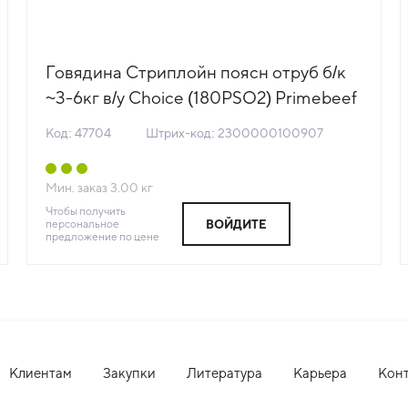
Говядина Стриплойн поясн отруб б/к
~3-6кг в/у Choice (180PSO2) Primebeef
(66911 66419) (КОД 47704) ( -18°С)
Код: 47704
Штрих-код: 2300000100907
Мин. заказ
3.00
кг
Чтобы получить
персональное
ВОЙДИТЕ
предложение по цене
Клиентам
Закупки
Литература
Карьера
Кон