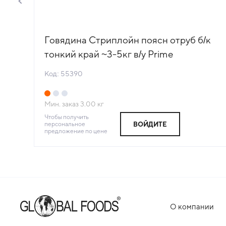
к
Говядина Стриплойн поясн отруб б/к
тонкий край ~3-5кг в/у Prime
С)
(180PSO2) Primebeef (66909)(КОД
Код: 55390
55390) (-18°С)
Мин. заказ
3.00
кг
Чтобы получить
персональное
ВОЙДИТЕ
предложение по цене
О компании