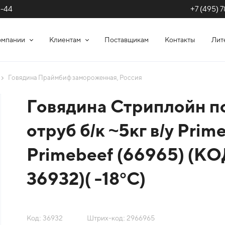
+7 (495) 7
1-44
омпании
Клиентам
Поставщикам
Контакты
Лит
Говядина Праймбиф замороженная, Россия
Говядина Стриплойн п
отруб б/к ~5кг в/у Prim
Primebeef (66965) (КО
36932)( -18°С)
Код: 36932
Штрих-код: 2966965