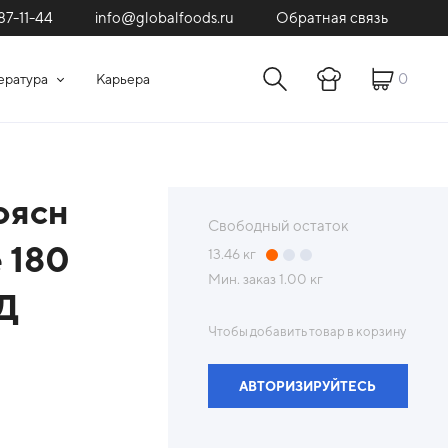
87-11-44
Обратная связь
info@globalfoods.ru
0
ература
Карьера
оясн
Свободный остаток
e 180
13.46
кг
Мин. заказ
1.00 кг
Д
Чтобы добавить товар в корзину
АВТОРИЗИРУЙТЕСЬ