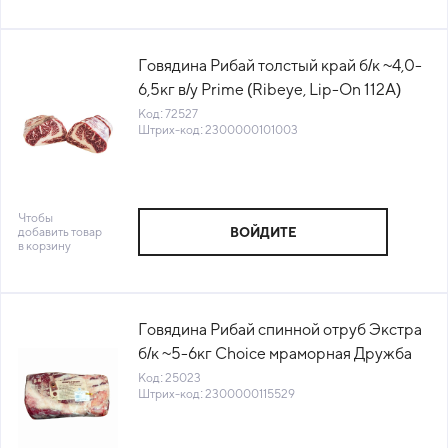
Говядина Рибай толстый край б/к ~4,0-
6,5кг в/у Prime (Ribeye, Lip-On 112A)
Cutsbeef™ (КОД 72527) (-18°С)
Код: 72527
Штрих-код: 2300000101003
Чтобы
добавить товар
ВОЙДИТЕ
в корзину
Говядина Рибай спинной отруб Экстра
б/к ~5-6кг Choice мраморная Дружба
(КОД 25023) (-18°С)
Код: 25023
Штрих-код: 2300000115529