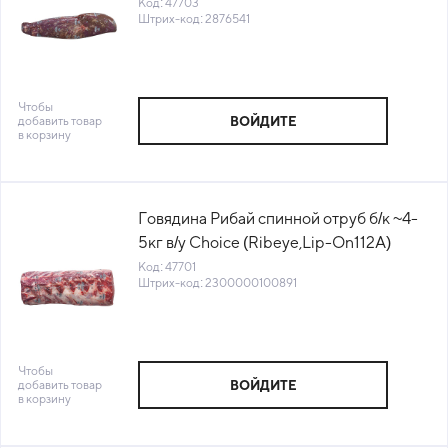
Defatted190)Primebeef(76541, 66951)
Код: 47703
Штрих-код: 2876541
(КОД 47703) (-18°C)
Чтобы
добавить товар
ВОЙДИТЕ
в корзину
Говядина Рибай спинной отруб б/к ~4-
5кг в/у Choice (Ribeye,Lip-On112A)
Primebeef (КОД 47701) (-18°С)
Код: 47701
Штрих-код: 2300000100891
Чтобы
добавить товар
ВОЙДИТЕ
в корзину