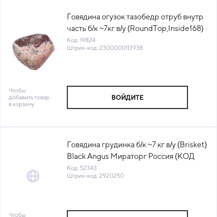
Говядина огузок тазобедр отруб внутр
часть б/к ~7кг в/у (RoundTop,Inside168)
Primebeef® (КОД 19824)(-18°С)
Код: 19824
Штрих-код: 2300000113938
Чтобы
добавить товар
ВОЙДИТЕ
в корзину
Говядина грудинка б/к ~7 кг в/у (Brisket)
Black Angus Мираторг Россия (КОД
52343) (-18°С)
Код: 52343
Штрих-код: 2920250
Чтобы