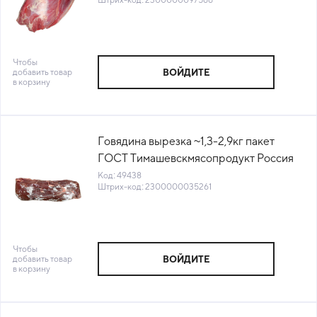
(-18°С)
Чтобы
добавить товар
ВОЙДИТЕ
в корзину
Говядина вырезка ~1,3-2,9кг пакет
ГОСТ Тимашевскмясопродукт Россия
(305) (КОД 49438) (-18°С)
Код: 49438
Штрих-код: 2300000035261
Чтобы
добавить товар
ВОЙДИТЕ
в корзину