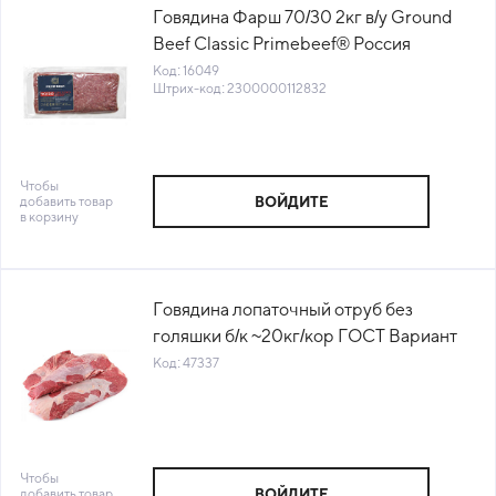
Говядина Фарш 70/30 2кг в/у Ground
Beef Classic Primebeef® Россия
(67059,67177) (КОД 16049) (-18°С)
Код: 16049
Штрих-код: 2300000112832
Чтобы
добавить товар
ВОЙДИТЕ
в корзину
Говядина лопаточный отруб без
голяшки б/к ~20кг/кор ГОСТ Вариант
Россия (КОР) (КОД 47337) (-18°С)
Код: 47337
Чтобы
добавить товар
ВОЙДИТЕ