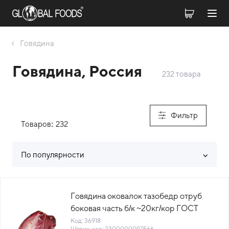
Говядина
Говядина, Россия
232 товара
Фильтр
Товаров:
232
По популярности
Список товаров каталога
Говядина оковалок тазобедр отруб
боковая часть б/к ~20кг/кор ГОСТ
Вариант Россия (КОР) (КОД 36918)
Код: 36918
Штрих-код: 2300000097566