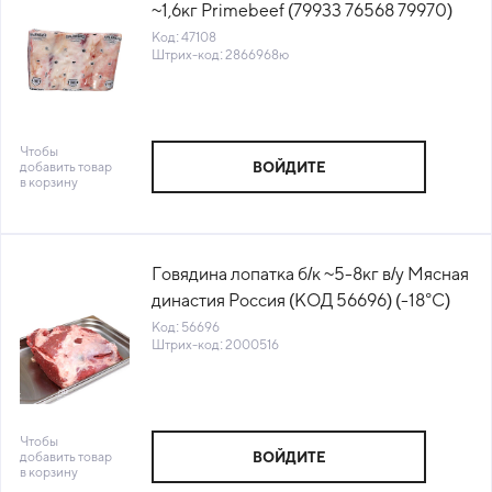
~1,6кг Primebeef (79933 76568 79970)
(КОД 47108) (-18°С)
Код: 47108
Штрих-код: 2866968ю
Чтобы
добавить товар
ВОЙДИТЕ
в корзину
Говядина лопатка б/к ~5-8кг в/у Мясная
династия Россия (КОД 56696) (-18°С)
Код: 56696
Штрих-код: 2000516
Чтобы
добавить товар
ВОЙДИТЕ
в корзину