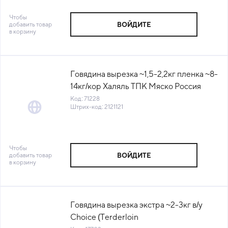
Чтобы
добавить товар
ВОЙДИТЕ
в корзину
Говядина вырезка ~1,5-2,2кг пленка ~8-
14кг/кор Халяль ТПК Мяско Россия
(КОР) (КОД 71228) (-18°С)
Код: 71228
Штрих-код: 2121121
Чтобы
добавить товар
ВОЙДИТЕ
в корзину
Говядина вырезка экстра ~2-3кг в/у
Choice (Terderloin