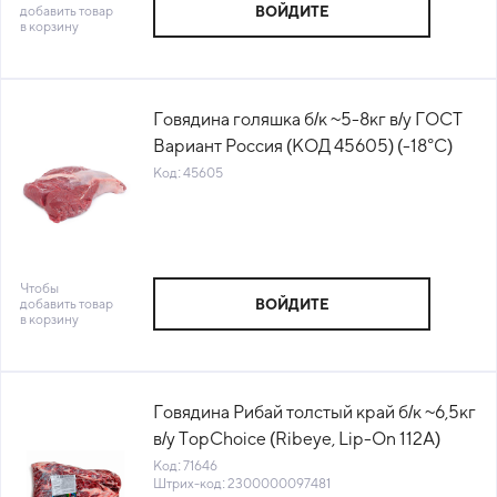
добавить товар
ВОЙДИТЕ
в корзину
Говядина голяшка б/к ~5-8кг в/у ГОСТ
Вариант Россия (КОД 45605) (-18°С)
Код: 45605
Чтобы
добавить товар
ВОЙДИТЕ
в корзину
Говядина Рибай толстый край б/к ~6,5кг
в/у TopChoice (Ribeye, Lip-On 112A)
Cutsbeef™ (КОД 71646) (-18°С)
Код: 71646
Штрих-код: 2300000097481