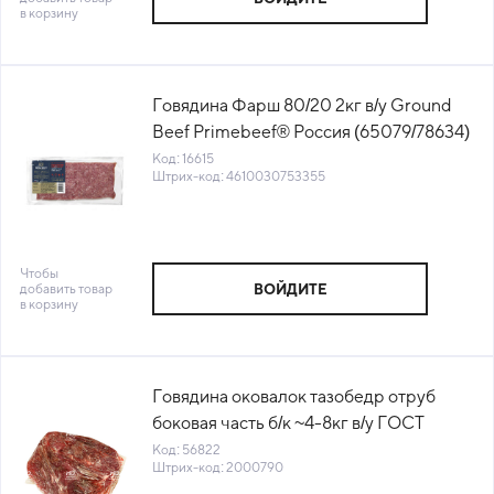
в корзину
Говядина Фарш 80/20 2кг в/у Ground
Beef Primebeef® Россия (65079/78634)
(КОД 16615) (-18°С)
Код: 16615
Штрих-код: 4610030753355
Чтобы
добавить товар
ВОЙДИТЕ
в корзину
Говядина оковалок тазобедр отруб
боковая часть б/к ~4-8кг в/у ГОСТ
Мясная династия (790) (КОД 56822)
Код: 56822
Штрих-код: 2000790
(-18°С)