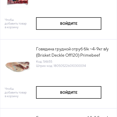
Чтобы
добавить товар
ВОЙДИТЕ
в корзину
Говядина грудной отруб б/к ~4-9кг в/у
(Brisket Deckle Off120) Primebeef
(66370 66943 76505)(КОД 54655)
Код: 54655
Штрих-код: 180505226010300014
(-18°С)
Чтобы
добавить товар
ВОЙДИТЕ
в корзину