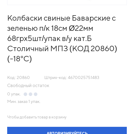
Колбаски свиные Баварские с
зеленью п/к 18см Ø22мм
68грх5шт/упак в/у кат.Б
Столичный МПЗ (КОД 20860)
(-18°С)
Код: 20860
Штрих-код: 4670025751483
Свободный остаток
0
упак.
Мин. заказ
1 упак.
Чтобы добавить товар в корзину
АВТОРИЗИРУЙТЕСЬ