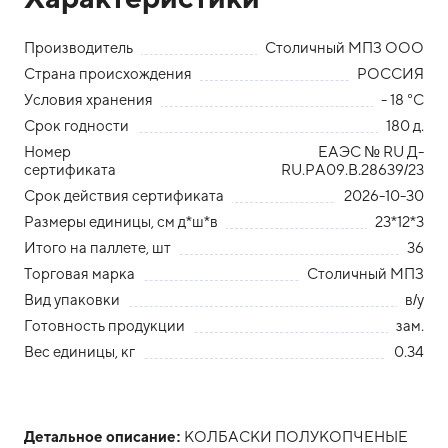
Производитель
Столичный МПЗ ООО
Страна происхождения
РОССИЯ
Условия хранения
- 18 °С
Срок годности
180 д.
Номер
ЕАЭС № RU Д-
сертификата
RU.РА09.В.28639/23
Срок действия сертификата
2026-10-30
Размеры единицы, см д*ш*в
23*12*3
Итого на паллете, шт
36
Торговая марка
Столичный МПЗ
Вид упаковки
в/у
Готовность продукции
зам.
Вес единицы, кг
0.34
Детальное описание:
КОЛБАСКИ ПОЛУКОПЧЕНЫЕ