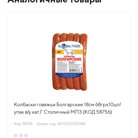
Колбаски говяжьи Болгарские 18см 68грх10шт/
упак в/у кат.Г Столичный МПЗ (КОД 58756)
(-18°С)
Код: 58756
Штрих-код: 4670025753388