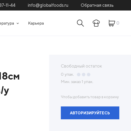
87-11-44
Обратная связь
info@globalfoods.ru
0
ература
Карьера
Свободный остаток
18см
0
упак.
Мин. заказ
1 упак.
/у
Чтобы добавить товар в корзину
АВТОРИЗИРУЙТЕСЬ