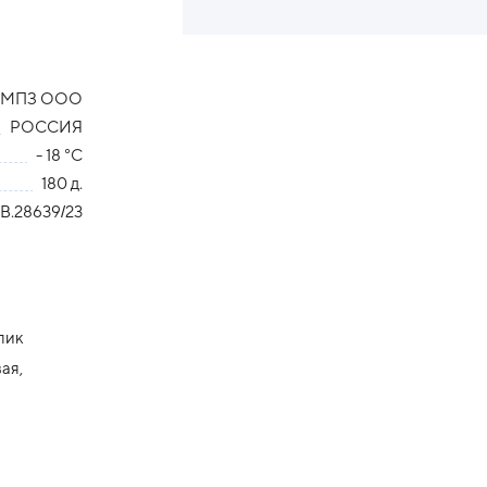
й МПЗ ООО
РОССИЯ
- 18 °С
180 д.
B.28639/23
пик
ая,