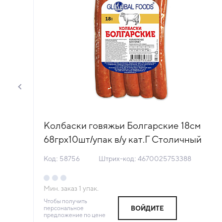
Колбаски говяжьи Болгарские 18см
т/
68грх10шт/упак в/у кат.Г Столичный
МПЗ (КОД 58756) (-18°С)
Код: 58756
Штрих-код: 4670025753388
Мин. заказ
1
упак.
Чтобы получить
персональное
ВОЙДИТЕ
предложение по цене