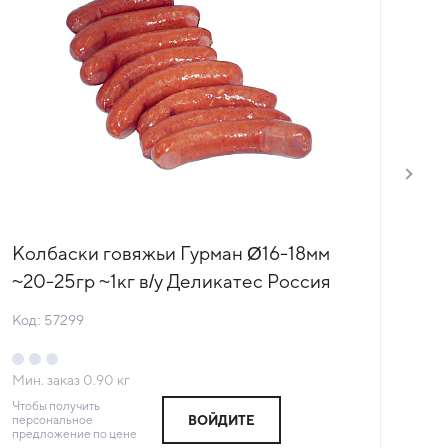
Колбаски говяжьи Гурман Ø16-18мм
Ко
~20-25гр ~1кг в/у Деликатес Россия
ша
(033) (КОД 57299) (-18°С)
у 
Код: 57299
Код
(-1
Мин. заказ
0.90
кг
Мин
Чтобы получить
Чтоб
персональное
пер
ВОЙДИТЕ
предложение по цене
пре