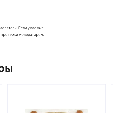
ователи. Если у вас уже
ле проверки модератором.
ары