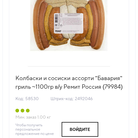
Колбаски и сосиски ассорти "Бавария"
гриль ~1100гр в/у Ремит Россия (79984)
(КОД 58530) (-18°С)
Код: 58530
Штрих-код: 2492046
Мин. заказ
1.00
кг
Чтобы получить
персональное
ВОЙДИТЕ
предложение по цене