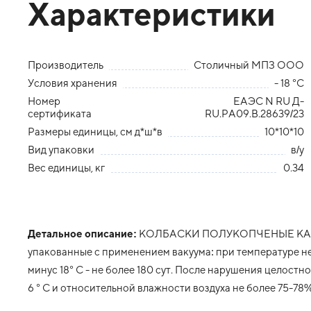
Характеристики
Производитель
Столичный МПЗ ООО
Условия хранения
- 18 °С
Номер
ЕАЭС N RU Д-
сертификата
RU.PA09.B.28639/23
Размеры единицы, см д*ш*в
10*10*10
Вид упаковки
в/у
Вес единицы, кг
0.34
Детальное описание:
КОЛБАСКИ ПОЛУКОПЧЕНЫЕ КА
упакованные с применением вакуума: при температуре не в
минус 18° С - не более 180 сут. После нарушения целост
6 ° С и относительной влажности воздуха не более 75-78%