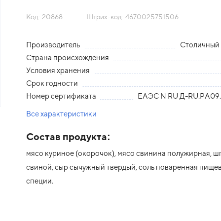
Код: 20868
Штрих-код: 4670025751506
Производитель
Столичны
Страна происхождения
Условия хранения
Срок годности
Номер сертификата
ЕАЭС N RU Д-RU.PA09.
Все характеристики
Состав продукта:
мясо куриное (окорочок), мясо свинина полужирная, ш
свиной, сыр сычужный твердый, соль поваренная пищев
специи.