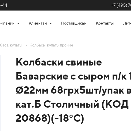
+7 (495) 7
1-44
омпании
Клиентам
Поставщикам
Контакты
Лит
баса, купаты
Колбасы, купаты прочие
Колбаски свиные
Баварские с сыром п/к 
Ø22мм 68грх5шт/упак в
кат.Б Столичный (КОД
20868)(-18°С)