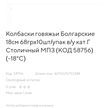
Колбаски говяжьи Болгарские
18см 68грх10шт/упак в/у кат.Г
Столичный МПЗ (КОД 58756)
(-18°С)
Код: 58756
Штрих-код: 4670025753388
Свободный остаток
0
упак.
Мин. заказ
1 упак.
Чтобы добавить товар в корзину