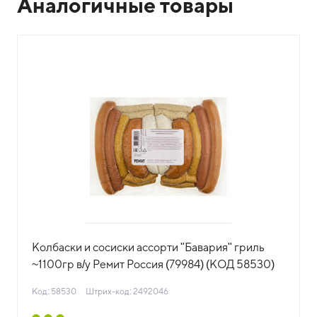
Аналогичные товары
Колбаски и сосиски ассорти "Бавария" гриль
~1100гр в/у Ремит Россия (79984) (КОД 58530)
(-18°С)
Код: 58530
Штрих-код: 2492046