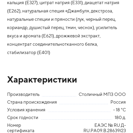
кальция (Е327), цитрат натрия (Е331), диацетат натрия
(Е262), натуральная специя «Джамбул», декстроза,
натуральные специи и пряности (лук, черный перец,
кориандр, душистый перец, тмин, чеснок), усилитель
вкуса и аромата (Е621), дрожжевой экстракт,
концентрат соединительнотканного белка,
стабилизатор (Е401)
Характеристики
Производитель
Столичный МПЗ ООО
Страна происхождения
Россия
Условия хранения
- 18 °С
Срок годности
180 д.
Номер
ЕАЭС № RU Д-
сертификата
RU.РА09.В.28639/23