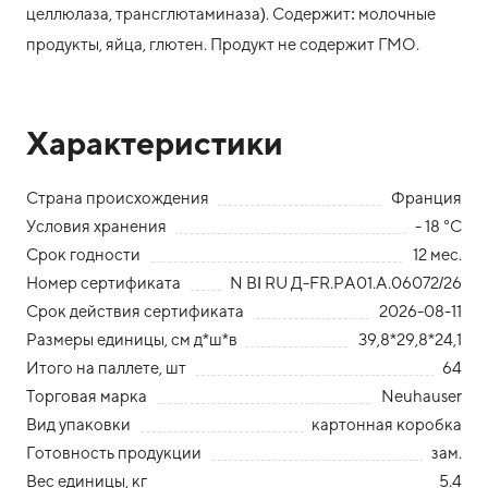
целлюлаза, трансглютаминаза). Содержит: молочные
продукты, яйца, глютен. Продукт не содержит ГМО.
Характеристики
Страна происхождения
Франция
Условия хранения
- 18 °С
Срок годности
12 мес.
Номер сертификата
N ВІ RU Д-FR.PA01.А.06072/26
Срок действия сертификата
2026-08-11
Размеры единицы, см д*ш*в
39,8*29,8*24,1
Итого на паллете, шт
64
Торговая марка
Neuhauser
Вид упаковки
картонная коробка
Готовность продукции
зам.
Вес единицы, кг
5.4