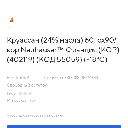
Круассан (24% масла) 60грх90/
кор Neuhauser™ Франция (КОР)
(402119) (КОД 55059) (-18°С)
Код: 55059
Штрих-код: 03248288024944
Свободный остаток
1
кор
Мин. заказ
1 кор
Чтобы добавить товар в корзину