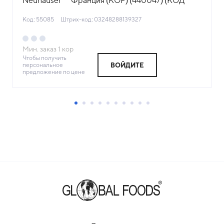
Neuhauser™ Франция (КОР) (440047) (КОД
55085) (-18°С)
Код: 55085
Штрих-код: 03248288139327
Мин. заказ
1
кор
Чтобы получить
персональное
ВОЙДИТЕ
предложение по цене