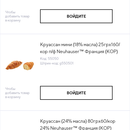
Чтобы
добавить товар
ВОЙДИТЕ
в корзину
Круассан мини (18% масла) 25грх160/
кор п/ф Neuhauser™ Франция (КОР)
(401262) (КОД 55050) (-18°С)
Код: 55050
Штрих-код: g550501
Чтобы
добавить товар
ВОЙДИТЕ
в корзину
Круассан (24% масла) 80грх60/кор
24% Neuhauser™ Франция (КОР)