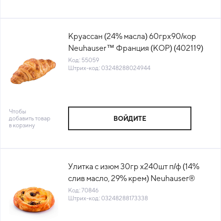
Круассан (24% масла) 60грх90/кор
Neuhauser™ Франция (КОР) (402119)
(КОД 55059) (-18°С)
Код: 55059
Штрих-код: 03248288024944
Чтобы
добавить товар
ВОЙДИТЕ
в корзину
Улитка с изюм 30гр х240шт п/ф (14%
слив масло, 29% крем) Neuhauser®
Франция (КОР) (440441) (КОД 70846)
Код: 70846
Штрих-код: 03248288173338
(-18°С)