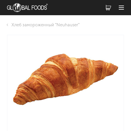
Хлеб замороженный "Neuhauser"