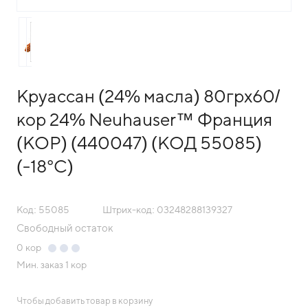
Круассан (24% масла) 80грх60/
кор 24% Neuhauser™ Франция
(КОР) (440047) (КОД 55085)
(-18°С)
Код: 55085
Штрих-код: 03248288139327
Свободный остаток
0
кор
Мин. заказ
1 кор
Чтобы добавить товар в корзину