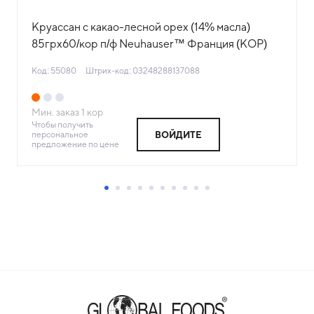
Круассан с какао-лесной орех (14% масла)
85грх60/кор п/ф Neuhauser™ Франция (КОР)
(440021) (КОД 55080) (-18°С)
Код: 55080
Штрих-код: 03248288137088
Мин. заказ
1
кор
Чтобы получить
персональное
ВОЙДИТЕ
предложение по цене