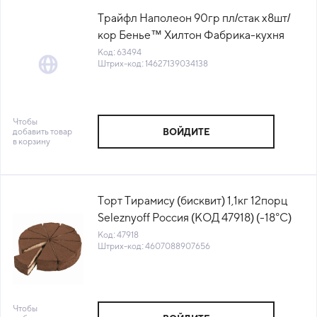
Трайфл Наполеон 90гр пл/стак х8шт/
кор Бенье™ Хилтон Фабрика-кухня
Россия (23) (КОР) (КОД 63494) (-18°С)
Код: 63494
Штрих-код: 14627139034138
Чтобы
добавить товар
ВОЙДИТЕ
в корзину
Торт Тирамису (бисквит) 1,1кг 12порц
Seleznyoff Россия (КОД 47918) (-18°С)
Код: 47918
Штрих-код: 4607088907656
Чтобы