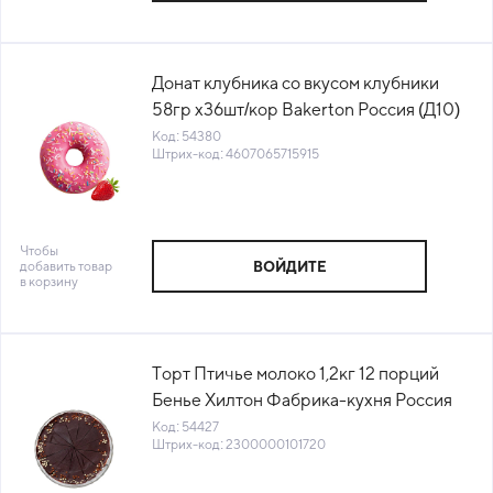
Донат клубника со вкусом клубники
58гр х36шт/кор Bakerton Россия (Д10)
(60054) (КОД 54380) (-18°С)
Код: 54380
Штрих-код: 4607065715915
Чтобы
добавить товар
ВОЙДИТЕ
в корзину
Торт Птичье молоко 1,2кг 12 порций
Бенье Хилтон Фабрика-кухня Россия
(48)(КОД 54427)(-18°С)
Код: 54427
Штрих-код: 2300000101720