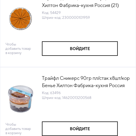
Хилтон Фабрика-кухня Россия (21)
(КОД 54429) (-18°С)
Код: 54429
Штрих-код: 2300000101959
Чтобы
добавить товар
ВОЙДИТЕ
в корзину
Трайфл Сникерс 90гр пл/стак х8шт/кор
Бенье Хилтон Фабрика-кухня Россия
(99) (КОД 63496) (-18°С)
Код: 63496
Штрих-код: 14620013200568
Чтобы
добавить товар
ВОЙДИТЕ
в корзину