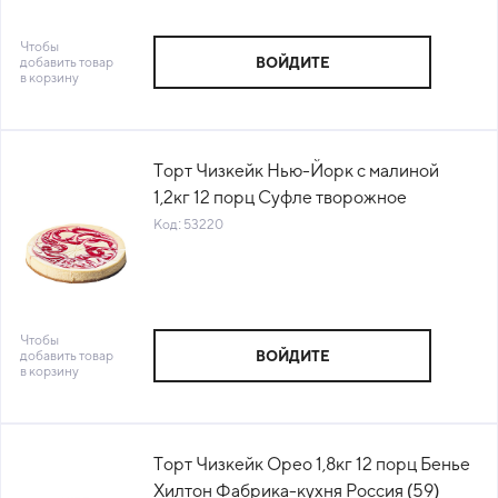
Чтобы
добавить товар
ВОЙДИТЕ
в корзину
Торт Чизкейк Нью-Йорк с малиной
1,2кг 12 порц Суфле творожное
Cheeseberry Россия (КОД 53220)
Код: 53220
(-18°С)
Чтобы
добавить товар
ВОЙДИТЕ
в корзину
Торт Чизкейк Орео 1,8кг 12 порц Бенье
Хилтон Фабрика-кухня Россия (59)