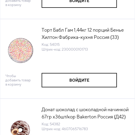
добавить товар
ВОЙДИТЕ
в корзину
Торт Бабл Гам 1,44кг 12 порций Бенье
Хилтон Фабрика-кухня Россия (33)
(КОД 54015) (-18°С)
Код: 54015
Штрих-код: 2300000101713
Чтобы
добавить товар
ВОЙДИТЕ
в корзину
Донат шоколад с шоколадной начинкой
67гр х36шт/кор Bakerton Россия (Д42)
(60095) (КОД 54382) (-18°С)
Код: 54382
Штрих-код: 4607065716783