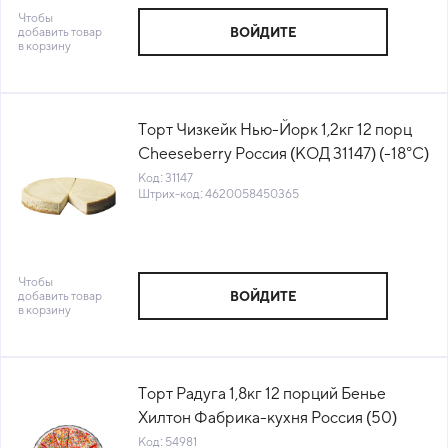
Чтобы
добавить товар
ВОЙДИТЕ
в корзину
Торт Чизкейк Нью-Йорк 1,2кг 12 порц
Cheeseberry Россия (КОД 31147) (-18°С)
Код: 31147
Штрих-код: 4620058450365
Чтобы
добавить товар
ВОЙДИТЕ
в корзину
Торт Радуга 1,8кг 12 порций Бенье
Хилтон Фабрика-кухня Россия (50)
(КОД 54981) (-18°С)
Код: 54981