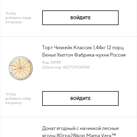
Чтобы
добавить товар
ВОЙДИТЕ
в корзину
Торт Чизкейк Классик 1,44кг 12 порц
Бенье Хилтон Фабрика-кухня Россия
(57) (КОД 54985) (-18°С)
Код: 54985
Штрих-код: 4627139030546
Чтобы
добавить товар
ВОЙДИТЕ
в корзину
Донат ягодный с начинкой лесные
ягоды 80грх28/кор Mama Vera™