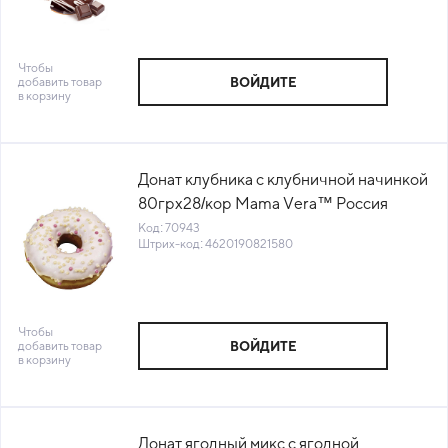
Чтобы
добавить товар
ВОЙДИТЕ
в корзину
Донат клубника с клубничной начинкой
80грх28/кор Mama Vera™ Россия
(КОР) (441) (КОД 70943) (-18°С)
Код: 70943
Штрих-код: 4620190821580
Чтобы
добавить товар
ВОЙДИТЕ
в корзину
Донат ягодный микс с ягодной