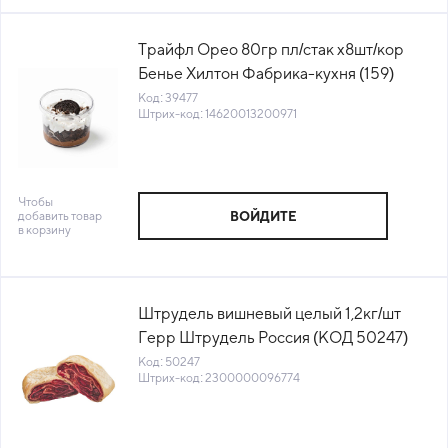
Трайфл Орео 80гр пл/стак х8шт/кор
Бенье Хилтон Фабрика-кухня (159)
(КОР) (КОД 39477) (-18°С)
Код: 39477
Штрих-код: 14620013200971
Чтобы
добавить товар
ВОЙДИТЕ
в корзину
Штрудель вишневый целый 1,2кг/шт
Герр Штрудель Россия (КОД 50247)
(-18°С)
Код: 50247
Штрих-код: 2300000096774