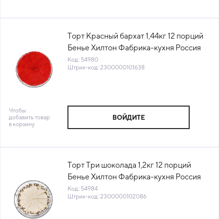
Торт Красный бархат 1,44кг 12 порций
Бенье Хилтон Фабрика-кухня Россия
(717) (КОД 54980) (-18°С)
Код: 54980
Штрих-код: 2300000101638
Чтобы
добавить товар
ВОЙДИТЕ
в корзину
Торт Три шоколада 1,2кг 12 порций
Бенье Хилтон Фабрика-кухня Россия
(1071) (КОД 54984) (-18°С)
Код: 54984
Штрих-код: 2300000102086