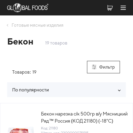
Готовые мясные изделия
Бекон
19 товаров
Фильтр
Товаров:
19
По популярности
Список товаров каталога
Бекон нарезка с/к 500гр в/у Мясницкий
Ряд™ Россия (КОД 21180) (-18°С)
Код: 21180
Штрих-код: 2300000075915