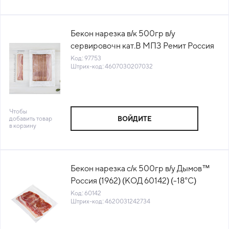
Бекон нарезка в/к 500гр в/у
сервировочн кат.В МПЗ Ремит Россия
(КОД 97753) (-18°С)
Код: 97753
Штрих-код: 4607030207032
Чтобы
добавить товар
ВОЙДИТЕ
в корзину
Бекон нарезка с/к 500гр в/у Дымов™
Россия (1962) (КОД 60142) (-18°С)
Код: 60142
Штрих-код: 4620031242734