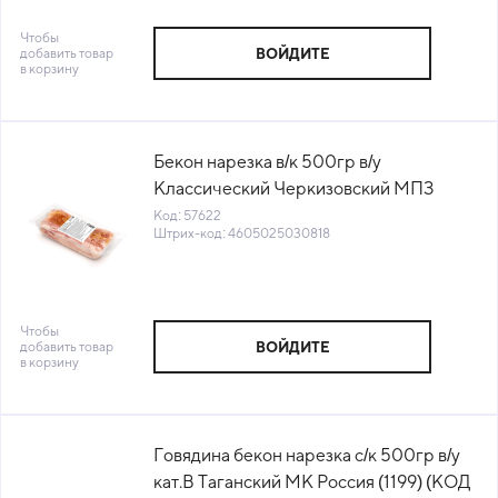
Чтобы
добавить товар
ВОЙДИТЕ
в корзину
Бекон нарезка в/к 500гр в/у
Классический Черкизовский МПЗ
Россия (КОД 57622) (-18°С)
Код: 57622
Штрих-код: 4605025030818
Чтобы
добавить товар
ВОЙДИТЕ
в корзину
Говядина бекон нарезка с/к 500гр в/у
кат.В Таганский МК Россия (1199) (КОД