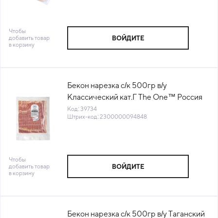
Чтобы
добавить товар
ВОЙДИТЕ
в корзину
Бекон нарезка с/к 500гр в/у
Классический кат.Г The One™ Россия
(ПУ) (КОД 39734) (-18°С)
Код: 39734
Штрих-код: 2300000094848
Чтобы
добавить товар
ВОЙДИТЕ
в корзину
Бекон нарезка с/к 500гр в/у Таганский