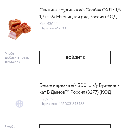
Свинина грудинка к/в Особая ОХЛ ~1,5-
1,7кг в/у Мясницкий ряд Россия (КОД
43044) (0°С)
Код: 43044
Штрих-код: 2101033
Чтобы
добавить товар
ВОЙДИТЕ
в корзину
Бекон нарезка в/к 500гр в/у Буженаль
кат В Дымов™ Россия (3277) (КОД
61285) (-18°С)
Код: 61285
Штрих-код: 4620031248422
Чтобы