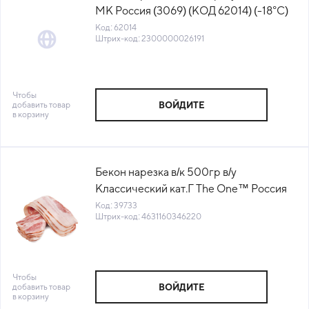
МК Россия (3069) (КОД 62014) (-18°С)
Код: 62014
Штрих-код: 2300000026191
Чтобы
добавить товар
ВОЙДИТЕ
в корзину
Бекон нарезка в/к 500гр в/у
Классический кат.Г The One™ Россия
(ПУ) (КОД 39733) (-18°С)
Код: 39733
Штрих-код: 4631160346220
Чтобы
добавить товар
ВОЙДИТЕ
в корзину