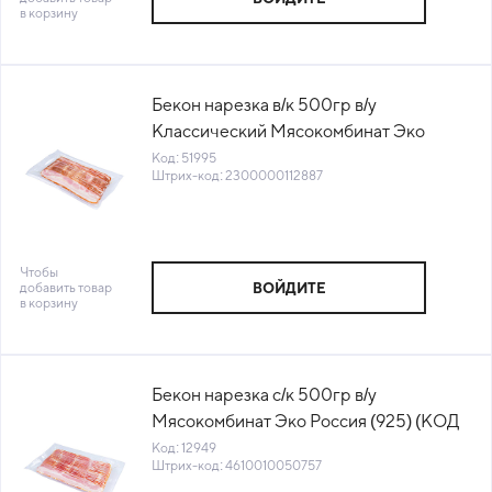
в корзину
Бекон нарезка в/к 500гр в/у
Классический Мясокомбинат Эко
Россия (КОД 51995) (-18°С)
Код: 51995
Штрих-код: 2300000112887
Чтобы
добавить товар
ВОЙДИТЕ
в корзину
Бекон нарезка с/к 500гр в/у
Мясокомбинат Эко Россия (925) (КОД
12949) (-18°С)
Код: 12949
Штрих-код: 4610010050757