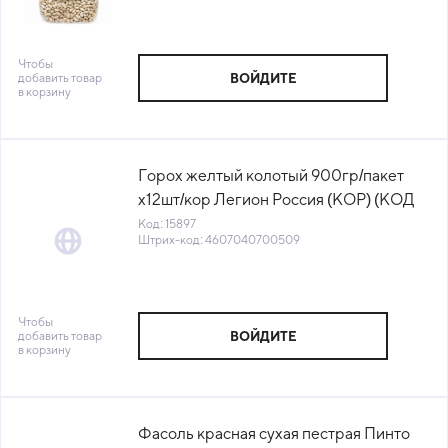
Чтобы
добавить товар
ВОЙДИТЕ
в корзину
Горох желтый колотый 900гр/пакет
х12шт/кор Легион Россия (КОР) (КОД
15897) (+18°С)
Код: 15897
Штрих-код: 4607040700509
Чтобы
добавить товар
ВОЙДИТЕ
в корзину
Фасоль красная сухая пестрая Пинто