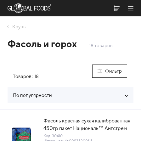
Крупы
Фасоль и горох
18 товаров
Фильтр
Товаров:
18
По популярности
Список товаров каталога
Фасоль красная сухая калиброванная
450гр пакет Националь™ Ангстрем
Трейдинг Россия (КОД 30410) (+18°С)
Код: 30410
Штрих-код: 4600935200115