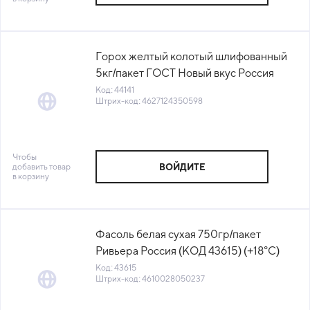
Горох желтый колотый шлифованный
5кг/пакет ГОСТ Новый вкус Россия
(КОД 44141) (+18°С)
Код: 44141
Штрих-код: 4627124350598
Чтобы
добавить товар
ВОЙДИТЕ
в корзину
Фасоль белая сухая 750гр/пакет
Ривьера Россия (КОД 43615) (+18°С)
Код: 43615
Штрих-код: 4610028050237