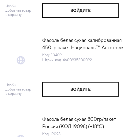
Чтобы
добавить товар
ВОЙДИТЕ
в корзину
Фасоль белая сухая калиброванная
450гр пакет Националь™ Ангстрем
Трейдинг Россия (КОД 30409) (+18°С)
Код: 30409
Штрих-код: 4600935200092
Чтобы
добавить товар
ВОЙДИТЕ
в корзину
Фасоль белая сухая 800гр/пакет
Россия (КОД 19098) (+18°С)
Код: 19098