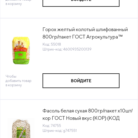
в корзину
Горох желтый колотый шлифованный
800гр/пакет ГОСТ Агрокультура™
Ангстрем Трейдинг(КОД 55018)
Код: 55018
Штрих-код: 4600935200139
(+18°С)
Чтобы
добавить товар
ВОЙДИТЕ
в корзину
Фасоль белая сухая 800гр/пакет х10шт/
кор ГОСТ Новый вкус (КОР) (КОД
74755) (+18°С)
Код: 74755
Штрих-код: g747551