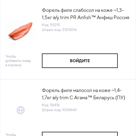
Форель филе слабосол на коже ~1,3-
1,5кг в/у trim PR Anfish™ Анфиш Россия
(КОД 59215) (-18°С)
Код: 59215
Штрих-код: 2120606
Чтобы
добавить товар
ВОЙДИТЕ
в корзину
Форель филе малосол на коже ~1,4-
1,7кг в/у trim C Агама™ Беларусь (ПУ)
(КОД 56416) (-18°С)
Код: 56416
Штрих-код: 1004643
Чтобы