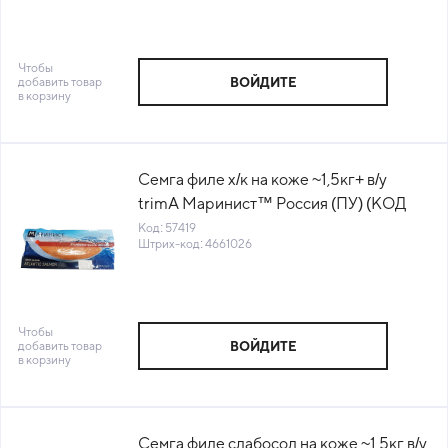
Чтобы
добавить товар
ВОЙДИТЕ
в корзину
Семга филе х/к на коже ~1,5кг+ в/у
trimА Маринист™ Россия (ПУ) (КОД
57419) (-18°С)
Код: 57419
Штрих-код: 4661026
Чтобы
добавить товар
ВОЙДИТЕ
в корзину
Семга филе слабосол на коже ~1,5кг в/у