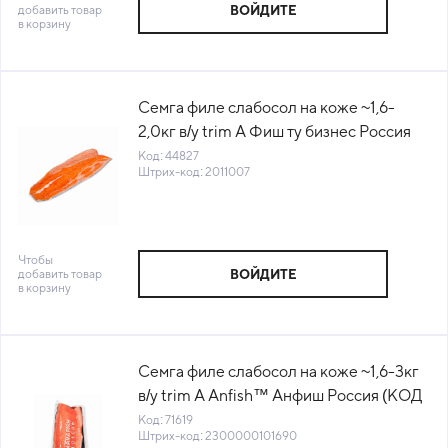
добавить товар
ВОЙДИТЕ
в корзину
Семга филе слабосол на коже ~1,6-
2,0кг в/у trim А Фиш ту бизнес Россия
(КОД 44827) (-18°С)
Код: 44827
Штрих-код: 2011007
Чтобы
добавить товар
ВОЙДИТЕ
в корзину
Семга филе слабосол на коже ~1,6-3кг
в/у trim А Anfish™ Анфиш Россия (КОД
71619) (-18°С)
Код: 71619
Штрих-код: 2300000101690