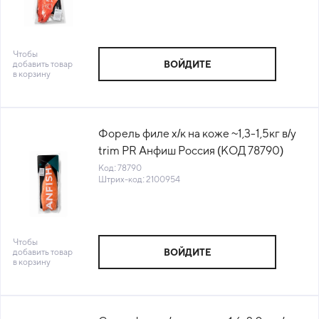
Чтобы
добавить товар
ВОЙДИТЕ
в корзину
Форель филе х/к на коже ~1,3-1,5кг в/у
trim PR Анфиш Россия (КОД 78790)
(-18°С)
Код: 78790
Штрих-код: 2100954
Чтобы
добавить товар
ВОЙДИТЕ
в корзину