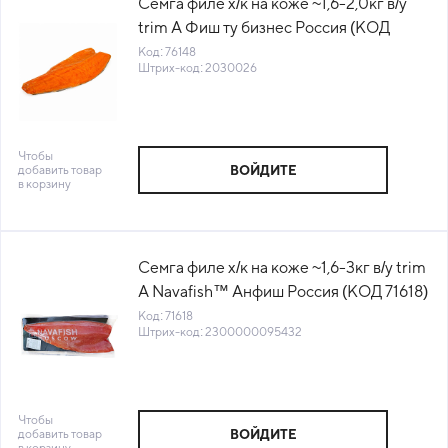
Семга филе х/к на коже ~1,6-2,0кг в/у
trim А Фиш ту бизнес Россия (КОД
76148) (-18°С)
Код: 76148
Штрих-код: 2030026
Чтобы
добавить товар
ВОЙДИТЕ
в корзину
Семга филе х/к на коже ~1,6-3кг в/у trim
A Navafish™ Анфиш Россия (КОД 71618)
(-18°С)
Код: 71618
Штрих-код: 2300000095432
Чтобы
добавить товар
ВОЙДИТЕ
в корзину