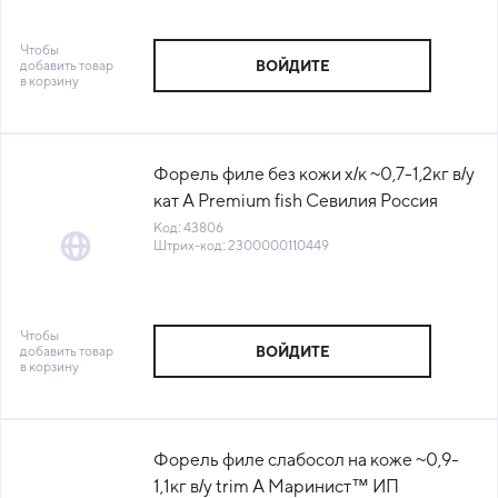
Чтобы
добавить товар
ВОЙДИТЕ
в корзину
Форель филе без кожи х/к ~0,7-1,2кг в/у
кат A Premium fish Севилия Россия
(КОД 43806) (-18°С)
Код: 43806
Штрих-код: 2300000110449
Чтобы
добавить товар
ВОЙДИТЕ
в корзину
Форель филе слабосол на коже ~0,9-
1,1кг в/у trim А Маринист™ ИП