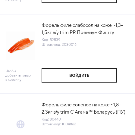
Форель филе слабосол на коже ~1,3-
1,5кг в/у trim PR Премиум Фиш ту
бизнес Россия (КОД 52539) (-18°С)
Код: 52539
Штрих-код: 2030016
Чтобы
добавить товар
ВОЙДИТЕ
в корзину
Форель филе соленое на коже ~1,8-
2,3кг в/у trim C Агама™ Беларусь (ПУ)
(КОД 80440) (-18°С)
Код: 80440
Штрих-код: 1004862