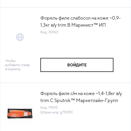
Форель филе слабосол на коже ~0,9-
1,3кг в/у trim B Маринист™ ИП
Лапанина (КОД 76963) (-18°С)
Код: 76963
Чтобы
добавить товар
ВОЙДИТЕ
в корзину
Форель филе с/м на коже ~1,4-1,8кг в/у
trim C Sputnik™ Маркетлайн-Групп
Беларусь (КОД 79015)(-18°С)
Код: 79015
Штрих-код: g790151