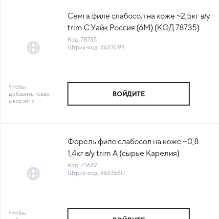
Семга филе слабосол на коже ~2,5кг в/у
trim C Уайк Россия (6М) (КОД 78735)
(-18°С)
Код: 78735
Штрих-код: 4633098
Чтобы
добавить товар
ВОЙДИТЕ
в корзину
Форель филе слабосол на коже ~0,8-
1,4кг в/у trim А (сырье Карелия)
Маринист™ (ПУ) (КОД 73682) (-18°С)
Код: 73682
Штрих-код: 4663680
Чтобы