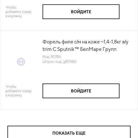
Чтобы
добавить товар
ВОЙДИТЕ
в корзину
Форель филе с/м на коже ~1,4-1,8кг в/у
trim C Sputnik™ БелМаре Групп
Беларусь (КОД 80186)(-18°С)
Код: 80186
Штрих-код: g801861
Чтобы
добавить товар
ВОЙДИТЕ
в корзину
ПОКАЗАТЬ ЕЩЕ