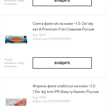
добавить товар
ВОЙДИТЕ
в корзину
Семга филе х/к на коже ~1,5-2кг в/у
кат.А Premium Fish Севилия Россия
(КОД 12219) (-18°С)
Код: 12219
Штрих-код: 2300000103434
Чтобы
добавить товар
ВОЙДИТЕ
в корзину
Форель филе слабосол на коже ~1,3-
1,5кг в/у trim PR Фиш ту бизнес Россия
(КОД 74132) (-18°С)
Код: 74132
Штрих-код: 2300000101850