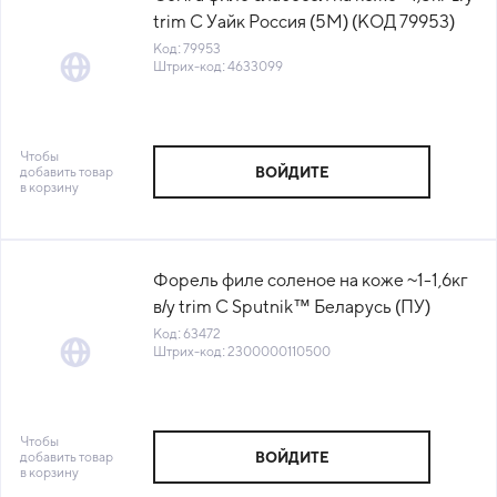
trim C Уайк Россия (5М) (КОД 79953)
(-18°С)
Код: 79953
Штрих-код: 4633099
Чтобы
добавить товар
ВОЙДИТЕ
в корзину
Форель филе соленое на коже ~1-1,6кг
в/у trim C Sputnik™ Беларусь (ПУ)
(УТ-1882) (КОР) (КОД 63472)(-18°С)
Код: 63472
Штрих-код: 2300000110500
Чтобы
добавить товар
ВОЙДИТЕ
в корзину