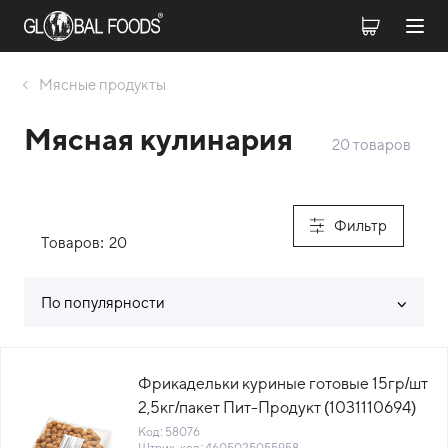
Мясные продукты
Мясная кулинария
20 товаров
Фильтр
Товаров:
20
По популярности
Список товаров каталога
Фрикадельки куриные готовые 15гр/шт
2,5кг/пакет Пит-Продукт (1031110694)
(КОД 58076) (-18°С)
Код: 58076
Штрих-код: 4605025055958