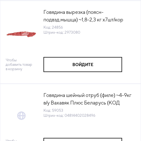
Говядина вырезка (поясн-
подвзд.мышца) ~1,8-2,3 кг х7шт/кор
ГОСТ Вахавяк+ Беларусь (КОД 24856)
Код: 24856
Штрих-код: 2973080
(-18°С)
Чтобы
добавить товар
ВОЙДИТЕ
в корзину
Говядина шейный отруб (филе) ~4-9кг
в/у Вахавяк Плюс Беларусь (КОД
59053) (-18°С)
Код: 59053
Штрих-код: 04814402028496
Чтобы