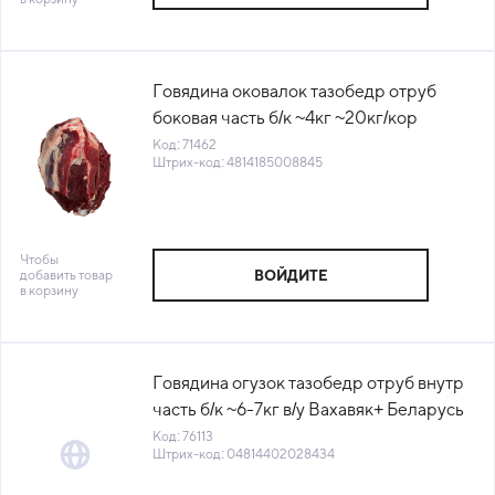
Говядина оковалок тазобедр отруб
боковая часть б/к ~4кг ~20кг/кор
Велес-Мит Беларусь (КОР)(КОД
Код: 71462
Штрих-код: 4814185008845
71462)(-18°С)
Чтобы
добавить товар
ВОЙДИТЕ
в корзину
Говядина огузок тазобедр отруб внутр
часть б/к ~6-7кг в/у Вахавяк+ Беларусь
(КОД 76113) (-18°С)
Код: 76113
Штрих-код: 04814402028434