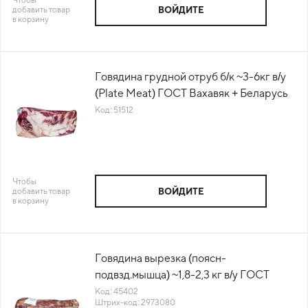
добавить товар
ВОЙДИТЕ
в корзину
Говядина грудной отруб б/к ~3-6кг в/у
(Plate Meat) ГОСТ Вахавяк + Беларусь
(КОД 51512) (-18°С)
Код: 51512
Чтобы
добавить товар
ВОЙДИТЕ
в корзину
Говядина вырезка (поясн-
подвзд.мышца) ~1,8-2,3 кг в/у ГОСТ
Вахавяк+ Беларусь (24мес) (КОД
Код: 45402
Штрих-код: 2973080
45402) (-18°С)