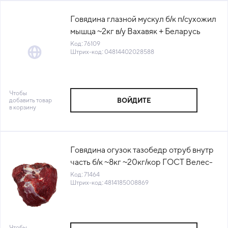
Говядина глазной мускул б/к п/сухожил
мышца ~2кг в/у Вахавяк + Беларусь
(КОД 76109) (-18°С)
Код: 76109
Штрих-код: 04814402028588
Чтобы
добавить товар
ВОЙДИТЕ
в корзину
Говядина огузок тазобедр отруб внутр
часть б/к ~8кг ~20кг/кор ГОСТ Велес-
Мит Беларусь(КОР) (КОД 71464)
Код: 71464
Штрих-код: 4814185008869
(-18°С)
Чтобы