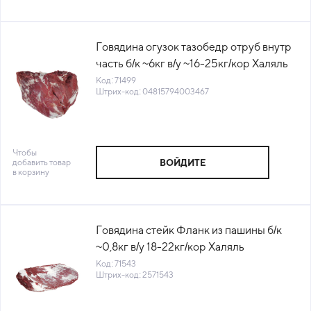
Говядина огузок тазобедр отруб внутр
часть б/к ~6кг в/у ~16-25кг/кор Халяль
Александров(КОР)(КОД 71499)(-18°С)
Код: 71499
Штрих-код: 04815794003467
Чтобы
добавить товар
ВОЙДИТЕ
в корзину
Говядина стейк Фланк из пашины б/к
~0,8кг в/у 18-22кг/кор Халяль
Александров Беларусь (КОР) (КОД
Код: 71543
Штрих-код: 2571543
71543)(-18°С)