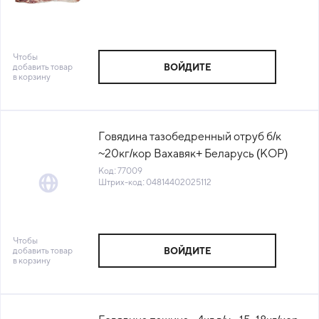
Чтобы
добавить товар
ВОЙДИТЕ
в корзину
Говядина тазобедренный отруб б/к
~20кг/кор Вахавяк+ Беларусь (КОР)
(КОД 77009) (-18°С)
Код: 77009
Штрих-код: 04814402025112
Чтобы
добавить товар
ВОЙДИТЕ
в корзину