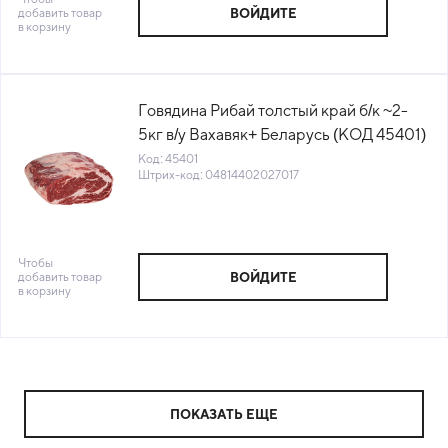
добавить товар
ВОЙДИТЕ
в корзину
Говядина Рибай толстый край б/к ~2-
5кг в/у Вахавяк+ Беларусь (КОД 45401)
(-18°С)
Код: 45401
Штрих-код: 04814402027017
Чтобы
добавить товар
ВОЙДИТЕ
в корзину
ПОКАЗАТЬ ЕЩЕ