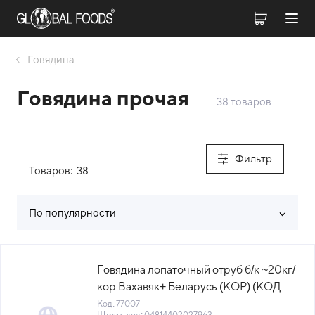
Говядина
Говядина прочая
38 товаров
Фильтр
Товаров:
38
По популярности
Список товаров каталога
Говядина лопаточный отруб б/к ~20кг/
кор Вахавяк+ Беларусь (КОР) (КОД
77007) (-18°С)
Код: 77007
Штрих-код: 04814402027963