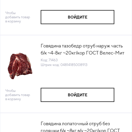
Чтобы
добавить товар
ВОЙДИТЕ
в корзину
Говядина тазобедр отруб наруж часть
б/к ~4-8кг ~20кг/кор ГОСТ Велес-Мит
Беларусь (КОР) (КОД 71463)(-18°С)
Код: 71463
Штрих-код: 04814185008913
Чтобы
добавить товар
ВОЙДИТЕ
в корзину
Говядина лопаточный отруб без
голяшки б/к ~8кг в/у ~20кг/кор ГОСТ