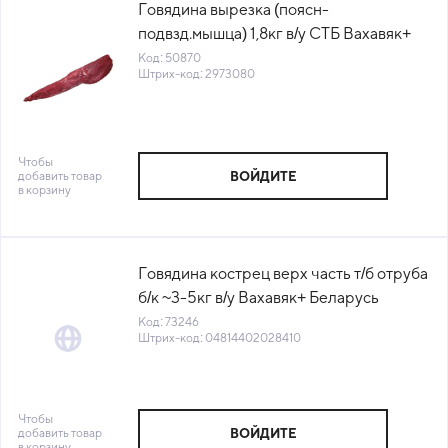
Говядина вырезка (поясн-
подвзд.мышца) 1,8кг в/у СТБ Вахавяк+
Беларусь (КОД 50870) (-18°С)
Код: 50870
Штрих-код: 2973080
Чтобы
добавить товар
ВОЙДИТЕ
в корзину
Говядина кострец верх часть т/б отруба
б/к ~3-5кг в/у Вахавяк+ Беларусь
(24мес) (КОД 73246) (-18°С)
Код: 73246
Штрих-код: 04814402028410
Чтобы
добавить товар
ВОЙДИТЕ
в корзину