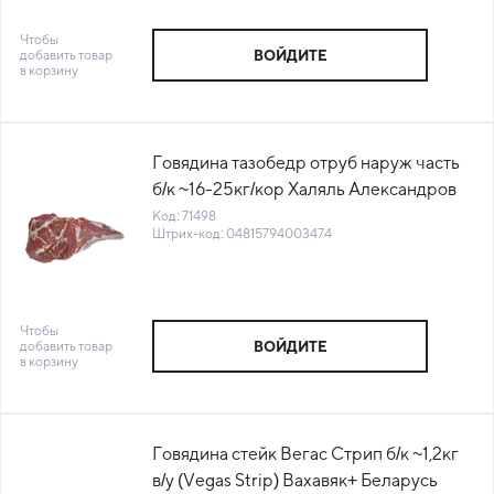
Чтобы
добавить товар
ВОЙДИТЕ
в корзину
Говядина тазобедр отруб наруж часть
б/к ~16-25кг/кор Халяль Александров
Беларусь(КОР) (КОД 71498) (-18°С)
Код: 71498
Штрих-код: 04815794003474
Чтобы
добавить товар
ВОЙДИТЕ
в корзину
Говядина стейк Вегас Стрип б/к ~1,2кг
в/у (Vegas Strip) Вахавяк+ Беларусь