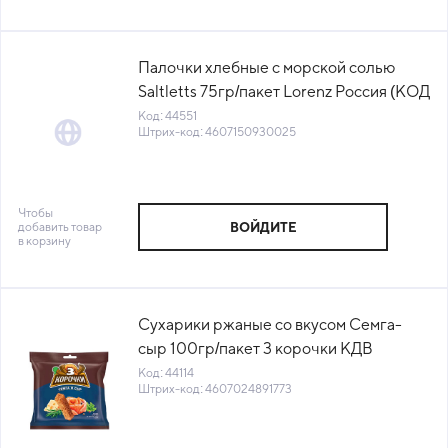
Палочки хлебные с морской солью
Saltletts 75гр/пакет Lorenz Россия (КОД
44551) (+18°С)
Код: 44551
Штрих-код: 4607150930025
Чтобы
добавить товар
ВОЙДИТЕ
в корзину
Сухарики ржаные со вкусом Семга-
сыр 100гр/пакет 3 корочки КДВ
Воронеж Россия (КОД 44114) (+18°С)
Код: 44114
Штрих-код: 4607024891773