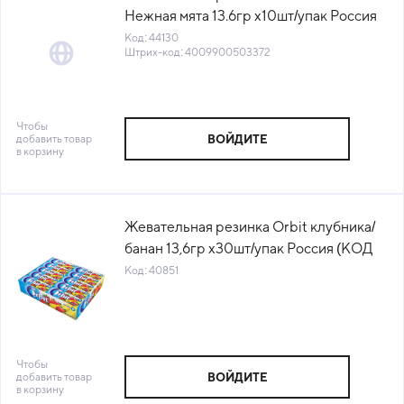
Нежная мята 13.6гр х10шт/упак Россия
(КОД 44130) (+18°С)
Код: 44130
Штрих-код: 4009900503372
Чтобы
добавить товар
ВОЙДИТЕ
в корзину
Жевательная резинка Orbit клубника/
банан 13,6гр х30шт/упак Россия (КОД
40851) (+18°С)
Код: 40851
Чтобы
добавить товар
ВОЙДИТЕ
в корзину