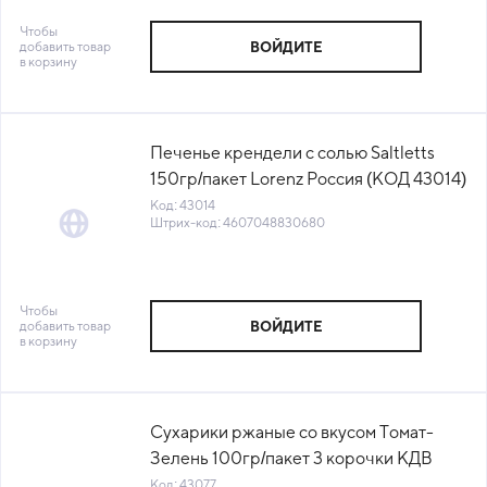
Чтобы
добавить товар
ВОЙДИТЕ
в корзину
Печенье крендели с солью Saltletts
150гр/пакет Lorenz Россия (КОД 43014)
(+18°С)
Код: 43014
Штрих-код: 4607048830680
Чтобы
добавить товар
ВОЙДИТЕ
в корзину
Сухарики ржаные со вкусом Томат-
Зелень 100гр/пакет 3 корочки КДВ
Воронеж Россия (КОД 43077) (+18°С)
Код: 43077